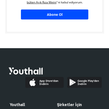
bülten Açık Rıza Metni
''ni kabul ediyorum.
Abone Ol
Youthall
Şirketler İçin