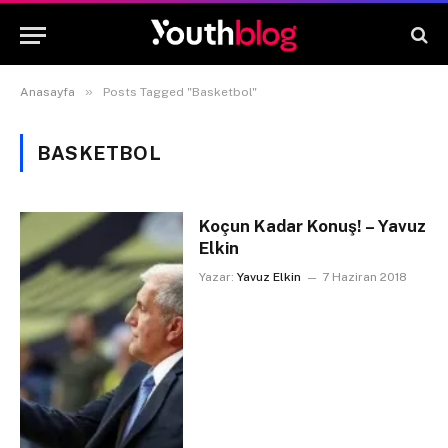
»
Anasayfa
Posts Tagged "Basketbol"
BASKETBOL
Koçun Kadar Konuş! – Yavuz
Elkin
Yazar:
Yavuz Elkin
7 Haziran 2018