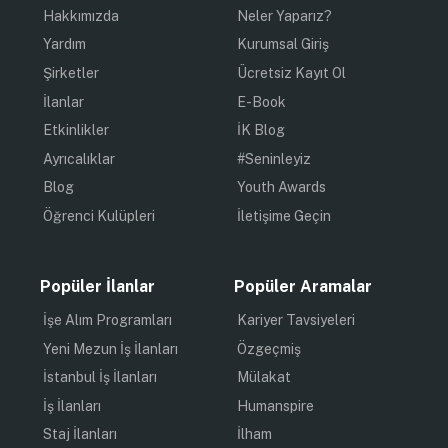
Hakkımızda
Neler Yaparız?
Yardım
Kurumsal Giriş
Şirketler
Ücretsiz Kayıt Ol
İlanlar
E-Book
Etkinlikler
İK Blog
Ayrıcalıklar
#Seninleyiz
Blog
Youth Awards
Öğrenci Kulüpleri
İletişime Geçin
Popüler İlanlar
Popüler Aramalar
İşe Alım Programları
Kariyer Tavsiyeleri
Yeni Mezun İş İlanları
Özgeçmiş
İstanbul İş İlanları
Mülakat
İş İlanları
Humanspire
Staj İlanları
İlham