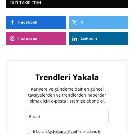
BIZI TAKIP EDIN
Facebook
X
Instagram
LinkedIn
Trendleri Yakala
Kariyere ve gündeme dair en güncel
tavsiyelerden ve trendlerden haberdar
olmak için e-posta listemize abone ol.
E-bülten
Aydınlatma Metni
''ni okudum.
E-