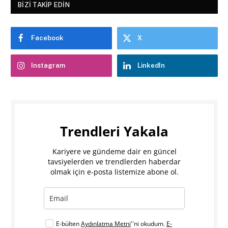
BIZI TAKIP EDIN
Facebook
X
Instagram
LinkedIn
Trendleri Yakala
Kariyere ve gündeme dair en güncel
tavsiyelerden ve trendlerden haberdar
olmak için e-posta listemize abone ol.
E-bülten
Aydınlatma Metni
''ni okudum.
E-