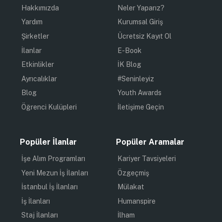
Hakkımızda
Neler Yaparız?
Yardım
Kurumsal Giriş
Şirketler
Ücretsiz Kayıt Ol
İlanlar
E-Book
Etkinlikler
İK Blog
Ayrıcalıklar
#Seninleyiz
Blog
Youth Awards
Öğrenci Kulüpleri
İletişime Geçin
Popüler İlanlar
Popüler Aramalar
İşe Alım Programları
Kariyer Tavsiyeleri
Yeni Mezun İş İlanları
Özgeçmiş
İstanbul İş İlanları
Mülakat
İş İlanları
Humanspire
Staj İlanları
İlham