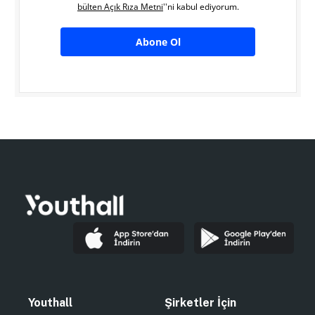
bülten Açık Rıza Metni
''ni kabul ediyorum.
Abone Ol
Youthall
Şirketler İçin