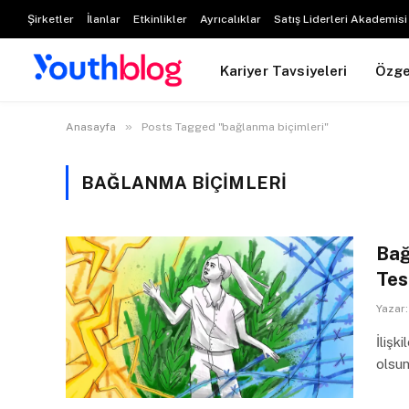
Şirketler
İlanlar
Etkinlikler
Ayrıcalıklar
Satış Liderleri Akademisi
Kariyer Tavsiyeleri
Özg
»
Anasayfa
Posts Tagged "bağlanma biçimleri"
BAĞLANMA BIÇIMLERI
Bağ
Tes
Yazar:
İlişk
olsun