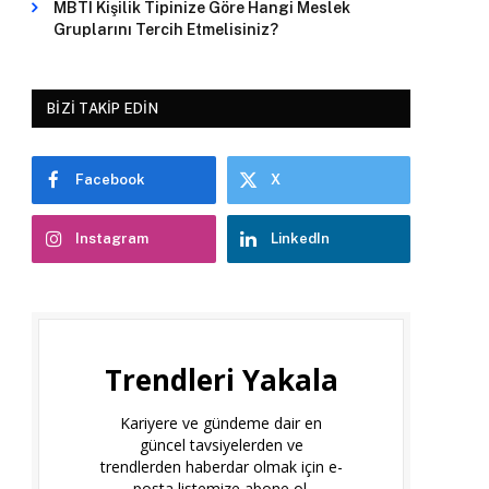
MBTI Kişilik Tipinize Göre Hangi Meslek
Gruplarını Tercih Etmelisiniz?
BIZI TAKIP EDIN
Facebook
X
Instagram
LinkedIn
Trendleri Yakala
Kariyere ve gündeme dair en
güncel tavsiyelerden ve
trendlerden haberdar olmak için e-
posta listemize abone ol.