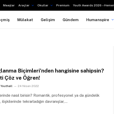
Maaşlar
Araçlar
Okullar
Premium
Youth Awards 2026 – Hemen
eçmiş
Mülakat
Gelişim
Gündem
Humanspire
lanma Biçimleri’nden hangisine sahipsin?
ti Çöz ve Öğren!
Youthall
24 Nisan 2022
ilerinde nasıl birisin? Romantik, profesyonel ya da gündelik
, ilişkilerinde tekrarladığın davranışlar,…