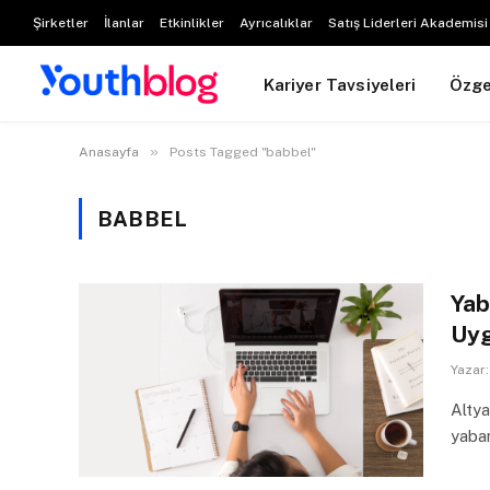
Şirketler
İlanlar
Etkinlikler
Ayrıcalıklar
Satış Liderleri Akademisi
Kariyer Tavsiyeleri
Özg
»
Anasayfa
Posts Tagged "babbel"
BABBEL
Yab
Uy
Yazar:
Altya
yaban