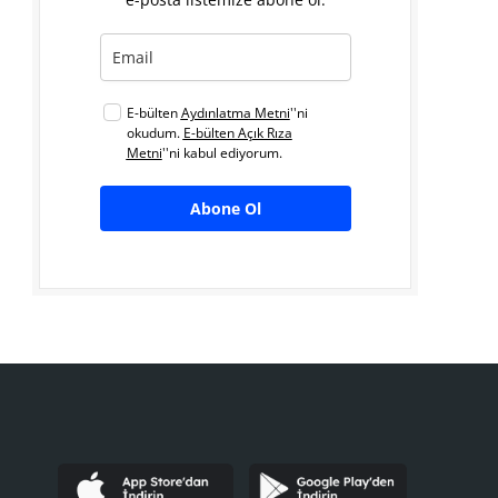
E-bülten
Aydınlatma Metni
''ni
okudum.
E-bülten Açık Rıza
Metni
''ni kabul ediyorum.
Abone Ol