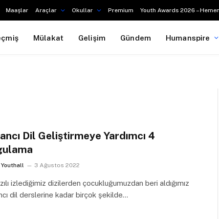
Maaşlar
Araçlar
Okullar
Premium
Youth Awards 2026 – Hemen
eçmiş
Mülakat
Gelişim
Gündem
Humanspire
ancı Dil Geliştirmeye Yardımcı 4
gulama
Youthall
3 Ağustos 2022
zılı izlediğimiz dizilerden çocukluğumuzdan beri aldığımız
cı dil derslerine kadar birçok şekilde…