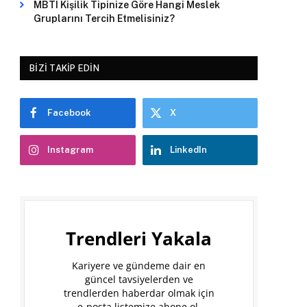
MBTI Kişilik Tipinize Göre Hangi Meslek
Gruplarını Tercih Etmelisiniz?
BIZI TAKIP EDIN
Facebook
X
Instagram
LinkedIn
Trendleri Yakala
Kariyere ve gündeme dair en
güncel tavsiyelerden ve
trendlerden haberdar olmak için
e-posta listemize abone ol.