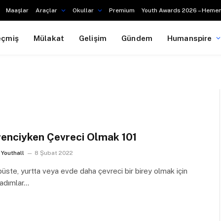
Maaşlar
Araçlar
Okullar
Premium
Youth Awards 2026 – Hemen
eçmiş
Mülakat
Gelişim
Gündem
Humanspire
enciyken Çevreci Olmak 101
Youthall
8 Şubat 2022
ste, yurtta veya evde daha çevreci bir birey olmak için
 adımlar…