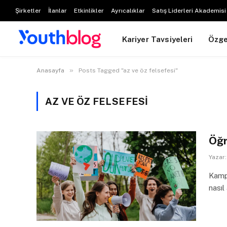
Şirketler
İlanlar
Etkinlikler
Ayrıcalıklar
Satış Liderleri Akademisi
Kariyer Tavsiyeleri
Özg
»
Anasayfa
Posts Tagged "az ve öz felsefesi"
AZ VE ÖZ FELSEFESI
Öğr
Yazar:
Kampü
nasıl