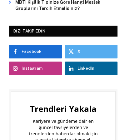
MBTI Kişilik Tipinize Göre Hangi Meslek
Gruplarını Tercih Etmelisiniz?
BIZI TAKIP EDIN
Facebook
X
Instagram
LinkedIn
Trendleri Yakala
Kariyere ve gündeme dair en
güncel tavsiyelerden ve
trendlerden haberdar olmak için
e-posta listemize abone ol.