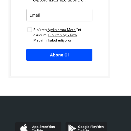
E-bülten
Aydınlatma Metni
''ni
okudum.
E-bülten Açık Rıza
Metni
''ni kabul ediyorum.
Abone Ol