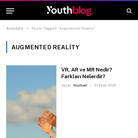
»
Anasayfa
Posts Tagged "Augmented Reality"
AUGMENTED REALITY
VR, AR ve MR Nedir?
Farkları Nelerdir?
Yazar:
Youthall
31 Ekim 2021