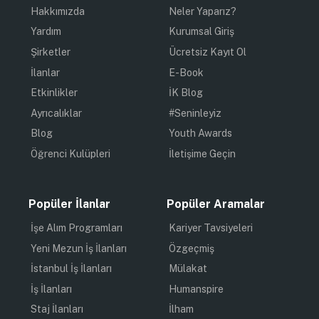
Hakkımızda
Neler Yaparız?
Yardım
Kurumsal Giriş
Şirketler
Ücretsiz Kayıt Ol
İlanlar
E-Book
Etkinlikler
İK Blog
Ayrıcalıklar
#Seninleyiz
Blog
Youth Awards
Öğrenci Kulüpleri
İletişime Geçin
Popüler İlanlar
Popüler Aramalar
İşe Alım Programları
Kariyer Tavsiyeleri
Yeni Mezun İş İlanları
Özgeçmiş
İstanbul İş İlanları
Mülakat
İş İlanları
Humanspire
Staj İlanları
İlham