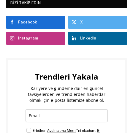
BIZI TAKIP EDIN
Facebook
X
Instagram
LinkedIn
Trendleri Yakala
Kariyere ve gündeme dair en güncel
tavsiyelerden ve trendlerden haberdar
olmak için e-posta listemize abone ol.
E-bülten
Aydınlatma Metni
''ni okudum.
E-