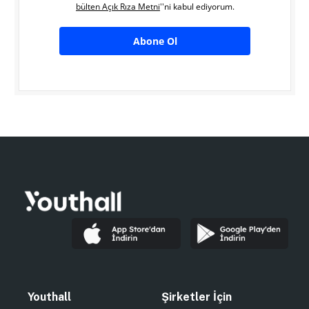
bülten Açık Rıza Metni
''ni kabul ediyorum.
Abone Ol
Youthall
Şirketler İçin