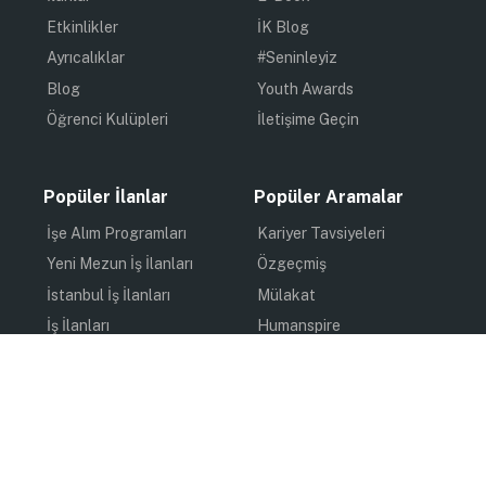
Etkinlikler
İK Blog
Ayrıcalıklar
#Seninleyiz
Blog
Youth Awards
Öğrenci Kulüpleri
İletişime Geçin
Popüler İlanlar
Popüler Aramalar
İşe Alım Programları
Kariyer Tavsiyeleri
Yeni Mezun İş İlanları
Özgeçmiş
İstanbul İş İlanları
Mülakat
İş İlanları
Humanspire
Staj İlanları
İlham
Online Staj
Quiz
Uzun Dönem Staj
Kişisel Gelişim
Kısa Dönem Staj
Gündem