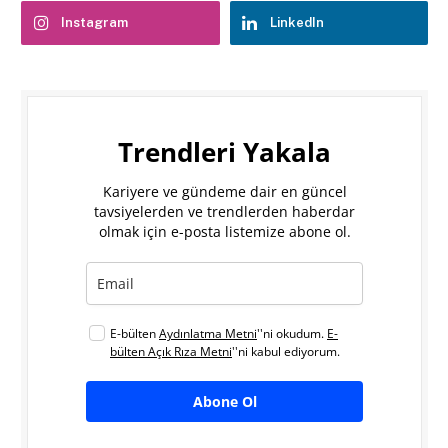
Instagram
LinkedIn
Trendleri Yakala
Kariyere ve gündeme dair en güncel
tavsiyelerden ve trendlerden haberdar
olmak için e-posta listemize abone ol.
E-bülten
Aydınlatma Metni
''ni okudum.
E-
bülten Açık Rıza Metni
''ni kabul ediyorum.
Abone Ol