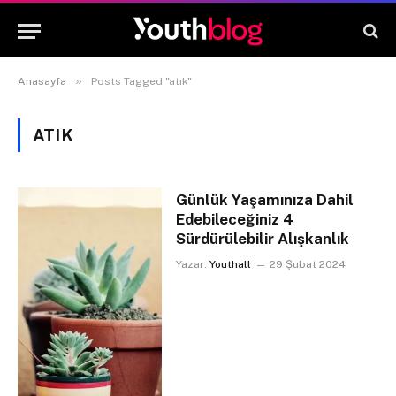
»
Anasayfa
Posts Tagged "atık"
ATIK
Günlük Yaşamınıza Dahil
Edebileceğiniz 4
Sürdürülebilir Alışkanlık
Yazar:
Youthall
29 Şubat 2024