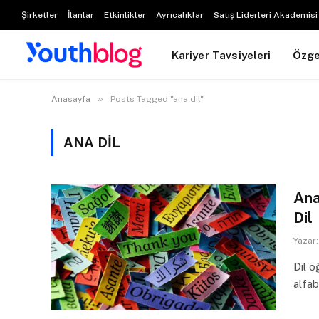
Şirketler
İlanlar
Etkinlikler
Ayrıcalıklar
Satış Liderleri Akademisi
Kariyer Tavsiyeleri
Özg
»
Anasayfa
Posts Tagged "ana dil"
ANA DIL
Ana
Dil
Yazar:
Dil ö
alfab