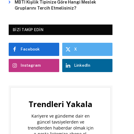
MBTI Kişilik Tipinize Göre Hangi Meslek
Gruplarını Tercih Etmelisiniz?
BIZI TAKIP EDIN
Facebook
X
Instagram
LinkedIn
Trendleri Yakala
Kariyere ve gündeme dair en
güncel tavsiyelerden ve
trendlerden haberdar olmak için
e-posta listemize abone ol.