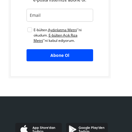
E-bülten
Aydınlatma Metni
''ni
okudum.
E-bülten Açık Rıza
Metni
''ni kabul ediyorum.
Abone Ol