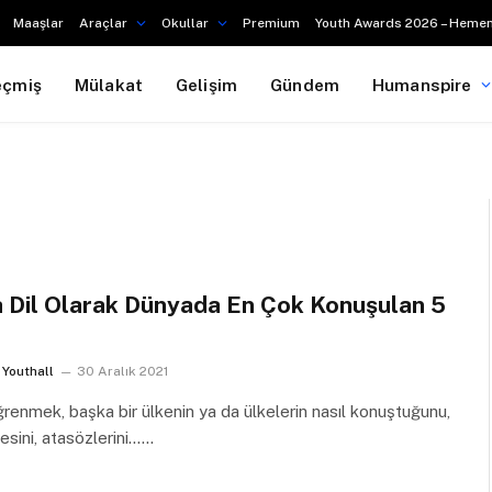
Maaşlar
Araçlar
Okullar
Premium
Youth Awards 2026 – Hemen
eçmiş
Mülakat
Gelişim
Gündem
Humanspire
 Dil Olarak Dünyada En Çok Konuşulan 5
Youthall
30 Aralık 2021
ğrenmek, başka bir ülkenin ya da ülkelerin nasıl konuştuğunu,
esini, atasözlerini……