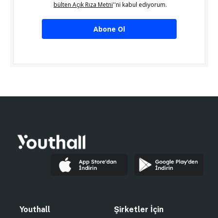
bülten Açık Rıza Metni
''ni kabul ediyorum.
Abone Ol
Youthall
Şirketler İçin