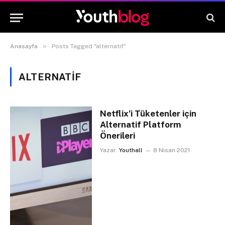
»
Anasayfa
Posts Tagged "alternatif"
ALTERNATIF
Netflix’i Tüketenler için
Alternatif Platform
Önerileri
Yazar:
Youthall
8 Nisan 2021