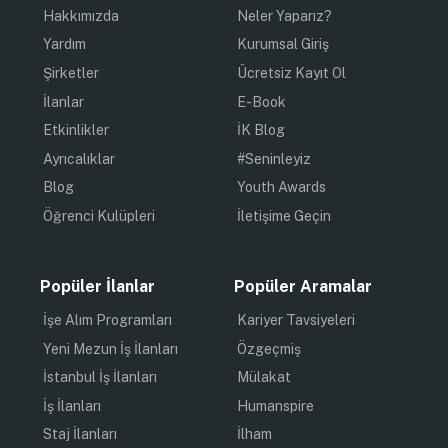
Hakkımızda
Neler Yaparız?
Yardım
Kurumsal Giriş
Şirketler
Ücretsiz Kayıt Ol
İlanlar
E-Book
Etkinlikler
İK Blog
Ayrıcalıklar
#Seninleyiz
Blog
Youth Awards
Öğrenci Kulüpleri
İletişime Geçin
Popüler İlanlar
Popüler Aramalar
İşe Alım Programları
Kariyer Tavsiyeleri
Yeni Mezun İş İlanları
Özgeçmiş
İstanbul İş İlanları
Mülakat
İş İlanları
Humanspire
Staj İlanları
İlham