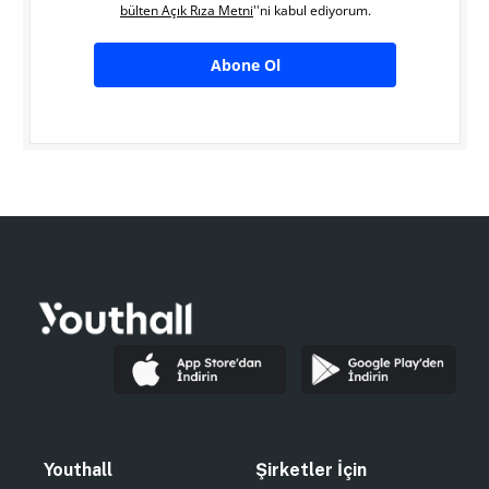
bülten Açık Rıza Metni
''ni kabul ediyorum.
Abone Ol
Youthall
Şirketler İçin