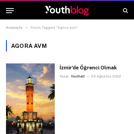
»
Anasayfa
Posts Tagged "Agora avm"
AGORA AVM
İzmir’de Öğrenci Olmak
Yazar:
Youthall
23 Ağustos 2022