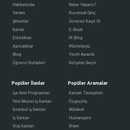
Hakkımızda
Neler Yaparız?
Yardım
Kurumsal Giriş
Şirketler
Ücretsiz Kayıt Ol
İlanlar
E-Book
Etkinlikler
İK Blog
Ayrıcalıklar
#Seninleyiz
Blog
Youth Awards
Öğrenci Kulüpleri
İletişime Geçin
Popüler İlanlar
Popüler Aramalar
İşe Alım Programları
Kariyer Tavsiyeleri
Yeni Mezun İş İlanları
Özgeçmiş
İstanbul İş İlanları
Mülakat
İş İlanları
Humanspire
Staj İlanları
İlham