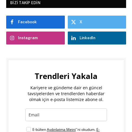
BIZI TAKIP EDIN
Facebook
X
Instagram
LinkedIn
Trendleri Yakala
Kariyere ve gündeme dair en güncel
tavsiyelerden ve trendlerden haberdar
olmak için e-posta listemize abone ol.
E-bülten
Aydınlatma Metni
''ni okudum.
E-