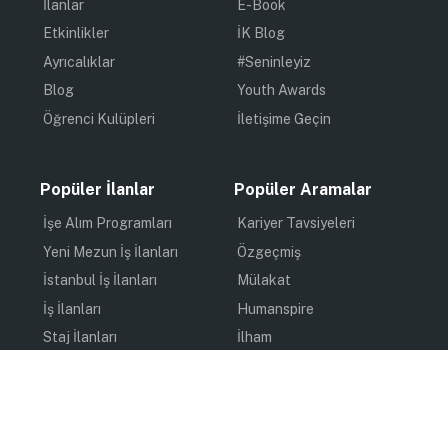
İlanlar
E-Book
Etkinlikler
İK Blog
Ayrıcalıklar
#Seninleyiz
Blog
Youth Awards
Öğrenci Kulüpleri
İletişime Geçin
Popüler İlanlar
Popüler Aramalar
İşe Alım Programları
Kariyer Tavsiyeleri
Yeni Mezun İş İlanları
Özgeçmiş
İstanbul İş İlanları
Mülakat
İş İlanları
Humanspire
Staj İlanları
İlham
Online Staj
Quiz
Uzun Dönem Staj
Kişisel Gelişim
Kısa Dönem Staj
Gündem