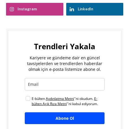
Instagram
LinkedIn
Trendleri Yakala
Kariyere ve gündeme dair en güncel
tavsiyelerden ve trendlerden haberdar
olmak için e-posta listemize abone ol.
E-bülten
Aydınlatma Metni
''ni okudum.
E-
bülten Açık Rıza Metni
''ni kabul ediyorum.
Abone Ol