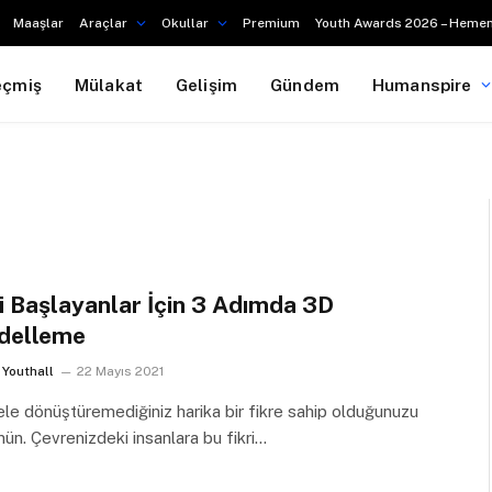
Maaşlar
Araçlar
Okullar
Premium
Youth Awards 2026 – Hemen
eçmiş
Mülakat
Gelişim
Gündem
Humanspire
i Başlayanlar İçin 3 Adımda 3D
delleme
Youthall
22 Mayıs 2021
e dönüştüremediğiniz harika bir fikre sahip olduğunuzu
ün. Çevrenizdeki insanlara bu fikri…