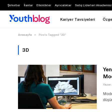
Şirketler
İlanlar
Etkinlikler
Ayrıcalıklar
Satış Liderleri Akademisi
Kariyer Tavsiyeleri
Özg
»
Anasayfa
Posts Tagged "3D"
3D
Yen
Mo
Yazar:
Model
düşün