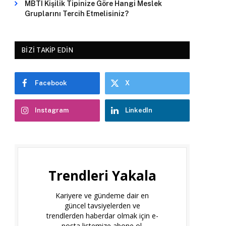
MBTI Kişilik Tipinize Göre Hangi Meslek
Gruplarını Tercih Etmelisiniz?
BIZI TAKIP EDIN
Facebook
X
Instagram
LinkedIn
Trendleri Yakala
Kariyere ve gündeme dair en
güncel tavsiyelerden ve
trendlerden haberdar olmak için e-
posta listemize abone ol.