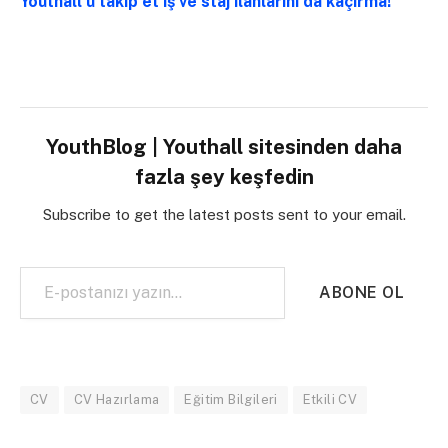
Youthall’u takip et iş ve staj ilanlarını da kaçırma!
YouthBlog | Youthall sitesinden daha
fazla şey keşfedin
Subscribe to get the latest posts sent to your email.
E-postanızı yazın…
ABONE OL
CV
CV Hazırlama
Eğitim Bilgileri
Etkili CV