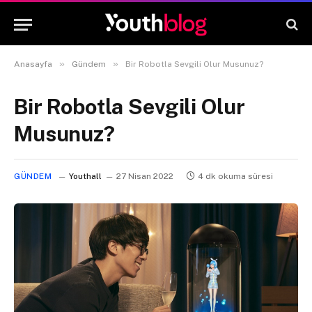
»
»
Anasayfa
Gündem
Bir Robotla Sevgili Olur Musunuz?
Bir Robotla Sevgili Olur
Musunuz?
GÜNDEM
Youthall
27 Nisan 2022
4 dk okuma süresi