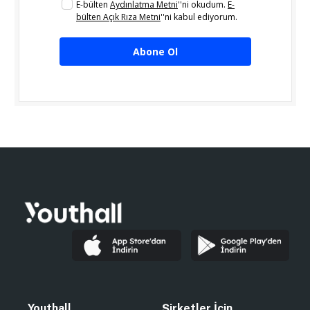
E-bülten
Aydınlatma Metni
''ni okudum.
E-
bülten Açık Rıza Metni
''ni kabul ediyorum.
Abone Ol
Youthall
Şirketler İçin