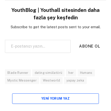
YouthBlog | Youthall sitesinden daha
fazla şey keşfedin
Subscribe to get the latest posts sent to your email.
E-postanızı yazın…
ABONE OL
Blade Runner
dating simülatörü
her
Humans
Mystic Messenger
Westworld
yapay zeka
YENI YORUM YAZ