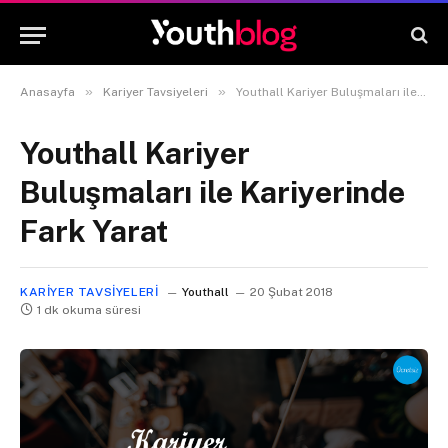
»
»
Anasayfa
Kariyer Tavsiyeleri
Youthall Kariyer Buluşmaları ile Kariyerinde Fark Yarat
Youthall Kariyer
Buluşmaları ile Kariyerinde
Fark Yarat
KARIYER TAVSIYELERI
Youthall
20 Şubat 2018
1 dk okuma süresi