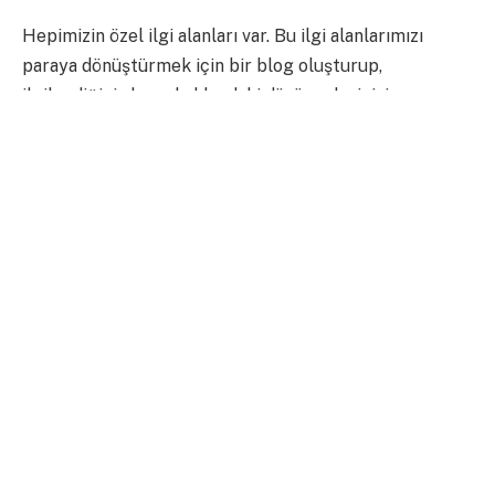
Hepimizin özel ilgi alanları var. Bu ilgi alanlarımızı
paraya dönüştürmek için bir blog oluşturup,
ilgilendiğiniz konu hakkındaki düşüncelerinizi
paylaşabilirsiniz. Özellikle son dönemde bir hayli
popüler olan blog yazarlığı ile kim bilir belki bir gün
internet fenomeni olursunuz.
4-Figüranlık
Oynadığınız dizinin veya filmin yayına gireceği saatte
tüm yakınlarınızı ekranlara kilitleyen, daha önceden
haberi olmayan yakınlarınızın telefona sarılıp sizi
aramasına sebebiyet veren, günü birlik oyunculuk
deneyimi… Başrol oyuncularıyla tanışıp birlikte
fotoğraf çektirip Facebook’a ve Instagram’a
koymazsanız olmaz.