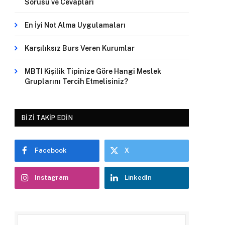
Sorusu ve Cevapları
En İyi Not Alma Uygulamaları
Karşılıksız Burs Veren Kurumlar
MBTI Kişilik Tipinize Göre Hangi Meslek
Gruplarını Tercih Etmelisiniz?
BIZI TAKIP EDIN
Facebook
X
Instagram
LinkedIn