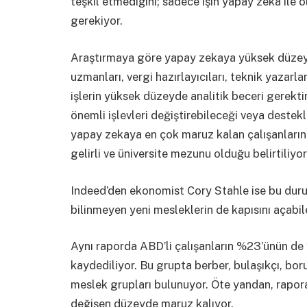
teşkil etmediğini; sadece işin yapay zeka ile o
gerekiyor.
Araştırmaya göre yapay zekaya yüksek düzeyde
uzmanları, vergi hazırlayıcıları, teknik yazarlar
işlerin yüksek düzeyde analitik beceri gerekti
önemli işlevleri değiştirebileceği veya destek
yapay zekaya en çok maruz kalan çalışanların
gelirli ve üniversite mezunu olduğu belirtiliyor
Indeed’den ekonomist Cory Stahle ise bu durum
bilinmeyen yeni mesleklerin de kapısını açabil
Aynı raporda ABD’li çalışanların %23’ünün d
kaydediliyor. Bu grupta berber, bulaşıkçı, boru
meslek grupları bulunuyor. Öte yandan, rapora
değişen düzeyde maruz kalıyor.