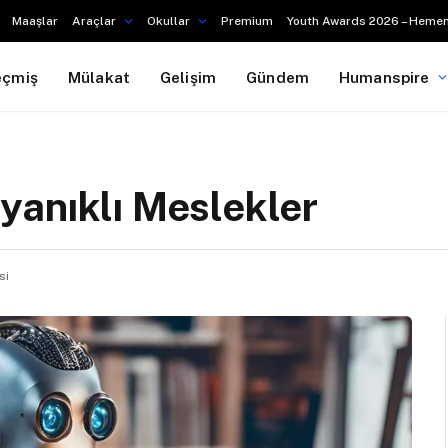
Maaşlar
Araçlar
Okullar
Premium
Youth Awards 2026 – Hemen
eçmiş
Mülakat
Gelişim
Gündem
Humanspire
yanıklı Meslekler
si