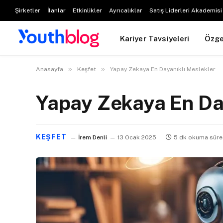
Şirketler
İlanlar
Etkinlikler
Ayrıcalıklar
Satış Liderleri Akademisi
Kariyer Tavsiyeleri
Özg
»
»
Anasayfa
Keşfet
Yapay Zekaya En Dayanıklı Meslekler
Yapay Zekaya En Da
KEŞFET
İrem Denli
13 Ocak 2025
5 dk okuma süre