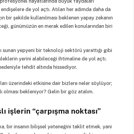
 profesyonel hayatlarında büyük faydaları
endişelere de yol açtı. Atılan her adımda daha da
ın bir şekilde kullanılması beklenen yapay zekanın
yeceği, günümüzün en merak edilen konularından biri
ı sunan yepyeni bir teknoloji sektörü yarattığı gibi
klerin yerini alabileceği ihtimaline de yol açtı.
nedeniyle tehdit altında hissediyor.
arı üzerindeki etkisine dair bizlere neler söylüyor;
ı olması bekleniyor? Gelin bir göz atalım.
ı işlerin “çarpışma noktası”
bir insanın bilişsel yeteneğini taklit etmek, yani