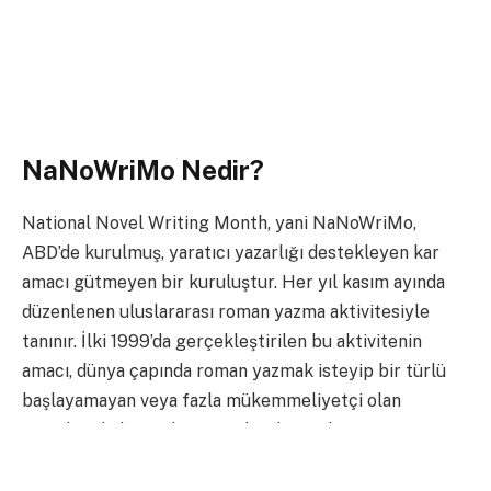
NaNoWriMo Nedir?
National Novel Writing Month, yani NaNoWriMo,
ABD’de kurulmuş, yaratıcı yazarlığı destekleyen kar
amacı gütmeyen bir kuruluştur. Her yıl kasım ayında
düzenlenen uluslararası roman yazma aktivitesiyle
tanınır. İlki 1999’da gerçekleştirilen bu aktivitenin
amacı, dünya çapında roman yazmak isteyip bir türlü
başlayamayan veya fazla mükemmeliyetçi olan
yazarlara kaliteyi düşünmeden, bir ayda en az 50.000
kelimelik bir roman yazdırarak onları amaçlarına
ulaştırmak. 1999’da düzenlenen ilk NaNoWriMo’da 21