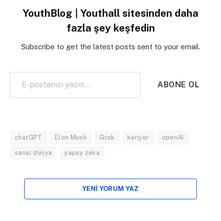
YouthBlog | Youthall sitesinden daha
fazla şey keşfedin
Subscribe to get the latest posts sent to your email.
E-postanızı yazın…
ABONE OL
chatGPT
Elon Musk
Grok
kariyer
openAI
sanal dünya
yapay zeka
YENI YORUM YAZ