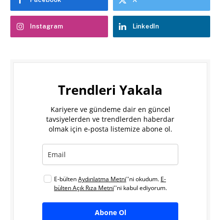
Instagram
LinkedIn
Trendleri Yakala
Kariyere ve gündeme dair en güncel
tavsiyelerden ve trendlerden haberdar
olmak için e-posta listemize abone ol.
E-bülten
Aydınlatma Metni
''ni okudum.
E-
bülten Açık Rıza Metni
''ni kabul ediyorum.
Abone Ol