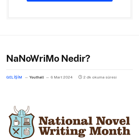
NaNoWriMo Nedir?
GELIŞIM
Youthall
6 Mart 2024
2 dk okuma süresi