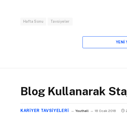
Hafta Sonu
Tavsiyeler
YENI
Blog Kullanarak Sta
KARIYER TAVSIYELERI
Youthall
18 Ocak 2018