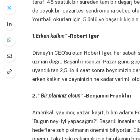
tarafı 48 saatlik bir süreden tam bir deşarj 
de büyük bir pazartesi sendromuna sebep ol
Youthall okurları için, 5 ünlü ve başarılı kişinin
1.Erken kalkın
” -Robert Iger
Disney’in CEO’su olan Robert Iger, her sabah s
uzman değil. Başarılı insanlar, Pazar günü ge
uyandıktan 2,5 ile 4 saat sonra beynimizin da
erken kalkın ve beyninizin ne kadar verimli o
2. “
Bir planınız olsun
” -Benjamin Franklin
Amerikalı yayımcı, yazar, kâşif, bilim adamı F
‘Bugün neyi iyi yapacağım?’. Başarılı insanlar 
hedeflere sahip olmanın önemini biliyorlar. Elb
önemli, fakat sıkı çalışmak için bir ülkenin ba