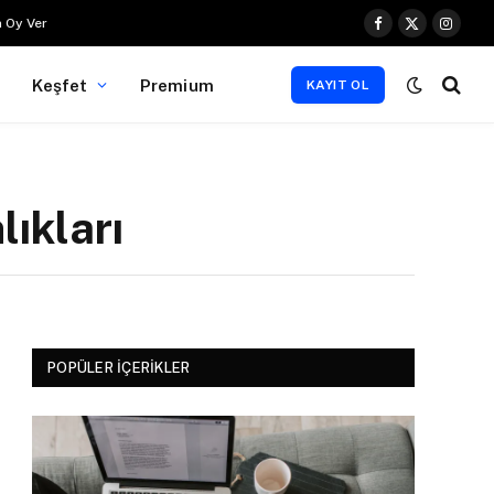
 Oy Ver
Facebook
X
Instag
(Twitter)
Keşfet
Premium
KAYIT OL
lıkları
POPÜLER İÇERIKLER