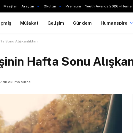
Maaşlar
Araçlar
Okullar
Premium
Youth Awards 2026 – Hemen
eçmiş
Mülakat
Gelişim
Gündem
Humanspire
afta Sonu Alışkanlıkları
işinin Hafta Sonu Alışkan
2 dk okuma süresi