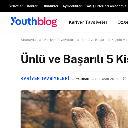
Şirketler
İlanlar
Etkinlikler
Ayrıcalıklar
Satış Liderleri Akademisi
Kariyer Tavsiyeleri
Özg
»
»
Anasayfa
Kariyer Tavsiyeleri
Ünlü ve Başarılı 5 Kişinin H
Ünlü ve Başarılı 5 K
KARIYER TAVSIYELERI
Youthall
20 Ocak 2018