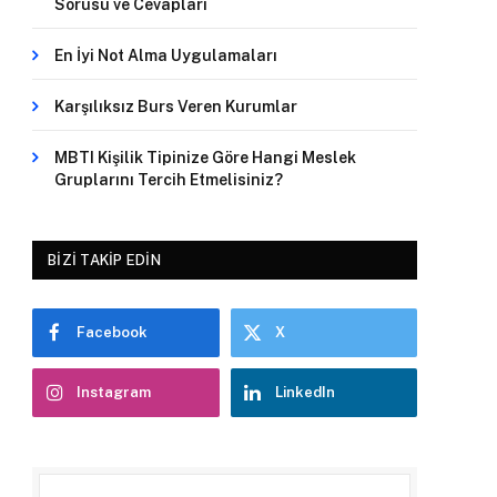
Sorusu ve Cevapları
En İyi Not Alma Uygulamaları
Karşılıksız Burs Veren Kurumlar
MBTI Kişilik Tipinize Göre Hangi Meslek
Gruplarını Tercih Etmelisiniz?
BIZI TAKIP EDIN
Facebook
X
Instagram
LinkedIn