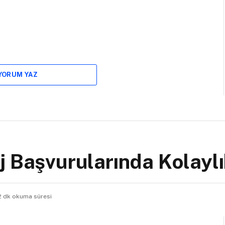
 YORUM YAZ
j Başvurularında Kolayl
2 dk okuma süresi