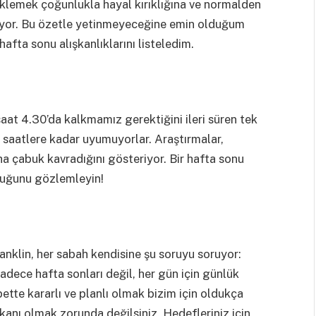
beklemek çoğunlukla hayal kırıklığına ve normalden
uyor. Bu özetle yetinmeyeceğine emin olduğum
 hafta sonu alışkanlıklarını listeledim.
aat 4.30’da kalkmamız gerektiğini ileri süren tek
ç saatlere kadar uyumuyorlar. Araştırmalar,
ha çabuk kavradığını gösteriyor. Bir hafta sonu
lduğunu gözlemleyin!
ranklin, her sabah kendisine şu soruyu soruyor:
sadece hafta sonları değil, her gün için günlük
ette kararlı ve planlı olmak bizim için oldukça
şkanı olmak zorunda değilsiniz. Hedefleriniz için,