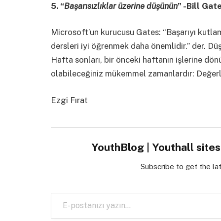
5. “
Başarısızlıklar üzerine düşünün
” -Bill Gat
Microsoft’un kurucusu Gates: “Başarıyı kutlam
dersleri iyi öğrenmek daha önemlidir.” der. Dü
Hafta sonları, bir önceki haftanın işlerine dönü
olabileceğiniz mükemmel zamanlardır: Değerl
Ezgi Fırat
YouthBlog | Youthall site
Subscribe to get the la
E-postanızı yazın…