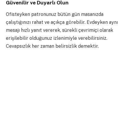
Güvenilir ve Duyarlı Olun
Ofisteyken patronunuz bütün gün masanızda
çalıştığınızı rahat ve açıkça görebilir. Evdeyken aynı
mesajı hızlı yanıt vererek, sürekli çevrimiçi olarak
erişilebilir olduğunuz izlenimiyle verebilirsiniz.
Cevapsızlık her zaman belirsizlik demektir.
Tek yapmanız gereken gün boyunca telefonunuza, e-
postanıza ve mesajlarınıza dikkat etmeniz ve
yöneticinizden bir istek aldığınızda mümkün olan en
kısa sürede yanıt vermenizdir. Bahsedilen şey
kesinlikle istenileni her zaman yapmak değil, sadece
mesajını aldığınızı ve üzerinde düşünmeye başladığınızı
karşı tarafın bilmesi bile sizi güvenilir kılar. Sorunu ya
da talebi ne zaman çözebileceğinize dair gerçekçi bir
zaman dilimi kullanarak karşı tarafa yanıt verebilirsiniz.