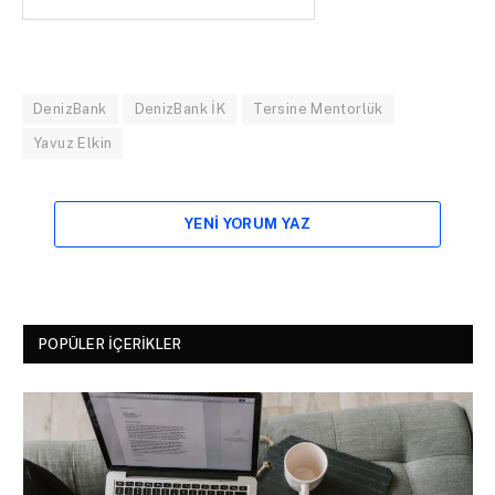
DenizBank
DenizBank İK
Tersine Mentorlük
Yavuz Elkin
YENI YORUM YAZ
POPÜLER İÇERIKLER