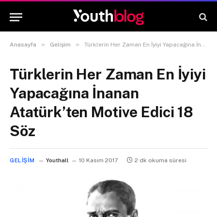
»
»
Anasayfa
Gelişim
Türklerin Her Zaman En İyiyi Yapacağına İnanan Atatürk’ten Motive Edici 18 Söz
Türklerin Her Zaman En İyiyi
Yapacağına İnanan
Atatürk’ten Motive Edici 18
Söz
GELIŞIM
Youthall
10 Kasım 2017
2 dk okuma süresi