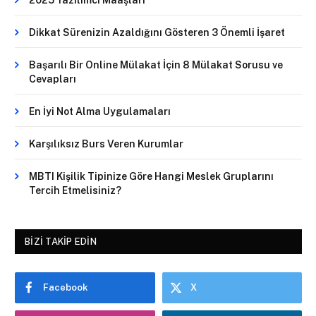
2025 Yazılımcı Maaşları
Dikkat Sürenizin Azaldığını Gösteren 3 Önemli İşaret
Başarılı Bir Online Mülakat İçin 8 Mülakat Sorusu ve
Cevapları
En İyi Not Alma Uygulamaları
Karşılıksız Burs Veren Kurumlar
MBTI Kişilik Tipinize Göre Hangi Meslek Gruplarını
Tercih Etmelisiniz?
BIZI TAKIP EDIN
Facebook
X