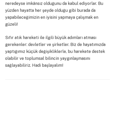
neredeyse imkânsız olduğunu da kabul ediyorlar. Bu
yüzden hayatta her şeyde olduğu gibi burada da
yapabileceğimizin en iyisini yapmaya çalışmak en
güzeli!
Sıfır atık hareketi ile ilgili büyük adımları atması
gerekenler: devletler ve şirketler. Biz de hayatımızda
yaptığımız küçük değişikliklerle, bu harekete destek
olabilir ve toplumsal bilincin yaygınlaşmasını
sağlayabiliriz. Hadi başlayalım!
Alışverişe çıkmadan önce liste yapın
Mutfak alışverişinizi yapmadan önce şöyle bir
buzdolabınıza bakın, nelerin eksik olduğunu belirleyin