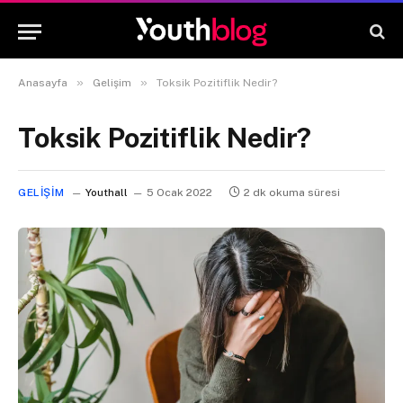
»
»
Anasayfa
Gelişim
Toksik Pozitiflik Nedir?
Toksik Pozitiflik Nedir?
GELIŞIM
Youthall
5 Ocak 2022
2 dk okuma süresi