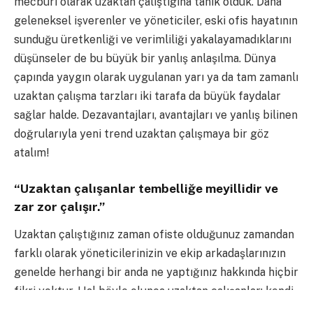
mecburi olarak uzaktan çalıştığına tanık olduk. Daha
geleneksel işverenler ve yöneticiler, eski ofis hayatının
sunduğu üretkenliği ve verimliliği yakalayamadıklarını
düşünseler de bu büyük bir yanlış anlaşılma. Dünya
çapında yaygın olarak uygulanan yarı ya da tam zamanlı
uzaktan çalışma tarzları iki tarafa da büyük faydalar
sağlar halde. Dezavantajları, avantajları ve yanlış bilinen
doğrularıyla yeni trend uzaktan çalışmaya bir göz
atalım!
“Uzaktan çalışanlar tembelliğe meyillidir ve
zar zor çalışır.”
Uzaktan çalıştığınız zaman ofiste olduğunuz zamandan
farklı olarak yöneticilerinizin ve ekip arkadaşlarınızın
genelde herhangi bir anda ne yaptığınız hakkında hiçbir
fikri yoktur. Hal böyle olunca uzaktan çalışanlar; kendi
programlarına göre ilerledikleri için ofis ortamında