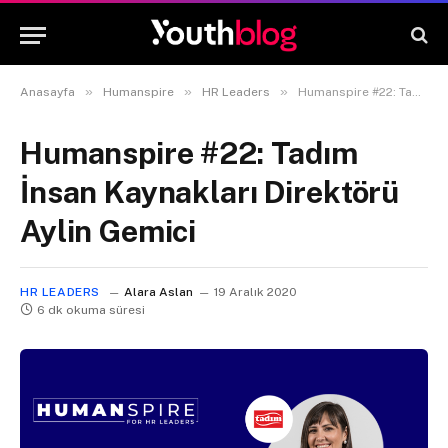
»
»
»
Anasayfa
Humanspire
HR Leaders
Humanspire #22: Tadım İnsan Kaynakları Direktörü Aylin Gemici
Humanspire #22: Tadım
İnsan Kaynakları Direktörü
Aylin Gemici
HR LEADERS
Alara Aslan
19 Aralık 2020
6 dk okuma süresi