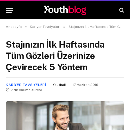
»
»
Anasayfa
Kariyer Tavsiyeleri
Stajınızın İlk Haftasında Tüm Gözleri Üzerinize Çevirecek 5 Yöntem
Stajınızın İlk Haftasında
Tüm Gözleri Üzerinize
Çevirecek 5 Yöntem
KARIYER TAVSIYELERI
Youthall
17 Haziran 2019
2 dk okuma süresi