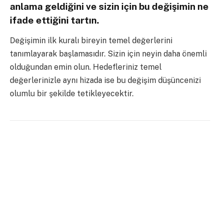
anlama geldiğini ve sizin için bu değişimin ne
ifade ettiğini tartın.
Değişimin ilk kuralı bireyin temel değerlerini
tanımlayarak başlamasıdır. Sizin için neyin daha önemli
olduğundan emin olun. Hedefleriniz temel
değerlerinizle aynı hizada ise bu değişim düşüncenizi
olumlu bir şekilde tetikleyecektir.
2) Hayatınızdan olumsuzlukları çıkarın.
Evet, bunun ilk bakışta bir reklam sloganı gibi
göründüğünün farkındayız. Fakat eğer hayatınız
olumsuzluklarla çevriliyse nasıl pozitif ve neşeli bir
hayat bekleyebilirsiniz ki? Peki ya bu tip durumlarda