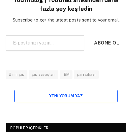
fazla şey keşfedin
Subscribe to get the latest posts sent to your email.
E-postanızı yazın…
ABONE OL
2 nm çip
çip savaşları
IBM
şarj cihazı
YENI YORUM YAZ
POPÜLER İÇERIKLER