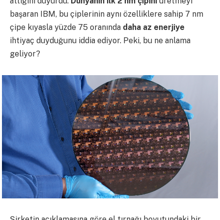
attığını duyurdu.
Dünyanın ilk 2 nm çipini
üretmeyi
başaran IBM, bu çiplerinin aynı özelliklere sahip 7 nm
çipe kıyasla yüzde 75 oranında
daha az enerjiye
ihtiyaç duyduğunu iddia ediyor. Peki, bu ne anlama
geliyor?
Şirketin açıklamasına göre el tırnağı boyutundaki bir