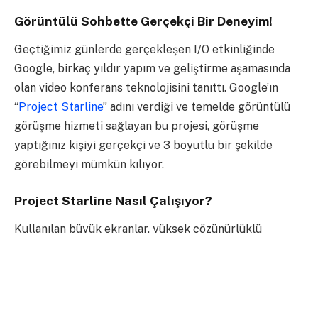
Görüntülü Sohbette Gerçekçi Bir Deneyim!
Geçtiğimiz günlerde gerçekleşen I/O etkinliğinde
Google, birkaç yıldır yapım ve geliştirme aşamasında
olan video konferans teknolojisini tanıttı. Google’ın
“
Project Starline
” adını verdiği ve temelde görüntülü
görüşme hizmeti sağlayan bu projesi, görüşme
yaptığınız kişiyi gerçekçi ve 3 boyutlu bir şekilde
görebilmeyi mümkün kılıyor.
Project Starline Nasıl Çalışıyor?
Kullanılan büyük ekranlar, yüksek çözünürlüklü
kameralar ve derinlik sensörleri sayesinde
katılımcıların arka planları saptanarak karşı tarafa
bildiriliyor. Bu sayede karşınızdaki kişi sizin
bulunduğunuz odadaymış gibi hissediyorsunuz.
Oturup