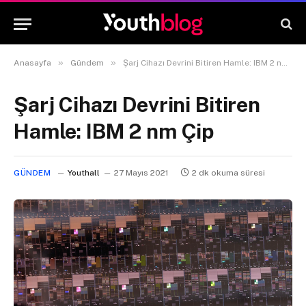
»
»
Anasayfa
Gündem
Şarj Cihazı Devrini Bitiren Hamle: IBM 2 nm Çip
Şarj Cihazı Devrini Bitiren
Hamle: IBM 2 nm Çip
GÜNDEM
Youthall
27 Mayıs 2021
2 dk okuma süresi