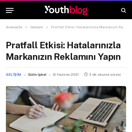
»
»
Anasayfa
Gelişim
Pratfall Etkisi: Hatalarınızla Markanızın Reklamını Yapın
Pratfall Etkisi: Hatalarınızla
Markanızın Reklamını Yapın
GELIŞIM
Gülin Işıkel
12 Haziran 2021
3 dk okuma süresi