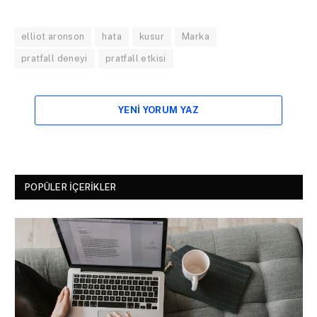
elliot aronson
hata
kusur
Marka
pratfall deneyi
pratfall etkisi
YENI YORUM YAZ
POPÜLER İÇERIKLER