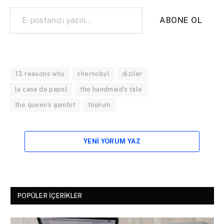
E-postanızı yazın…
ABONE OL
13 reasons why
chernobyl
diziler
la casa de papel
the handmaid's tale
the queen's gambit
toplum
YENI YORUM YAZ
POPÜLER İÇERIKLER