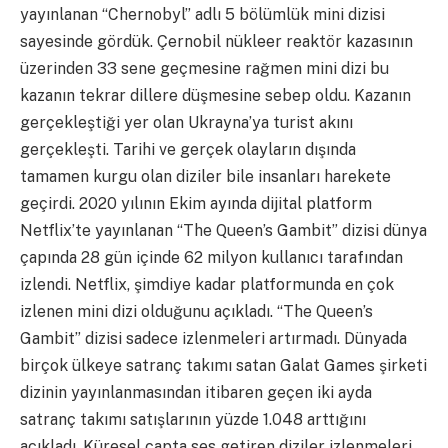
yayınlanan “Chernobyl” adlı 5 bölümlük mini dizisi
sayesinde gördük. Çernobil nükleer reaktör kazasının
üzerinden 33 sene geçmesine rağmen mini dizi bu
kazanın tekrar dillere düşmesine sebep oldu. Kazanın
gerçekleştiği yer olan Ukrayna’ya turist akını
gerçekleşti. Tarihi ve gerçek olayların dışında
tamamen kurgu olan diziler bile insanları harekete
geçirdi. 2020 yılının Ekim ayında dijital platform
Netflix’te yayınlanan “The Queen’s Gambit” dizisi dünya
çapında 28 gün içinde 62 milyon kullanıcı tarafından
izlendi. Netflix, şimdiye kadar platformunda en çok
izlenen mini dizi olduğunu açıkladı. “The Queen’s
Gambit” dizisi sadece izlenmeleri artırmadı. Dünyada
birçok ülkeye satranç takımı satan Galat Games şirketi
dizinin yayınlanmasından itibaren geçen iki ayda
satranç takımı satışlarının yüzde 1.048 arttığını
açıkladı. Küresel çapta ses getiren diziler izlenmeleri