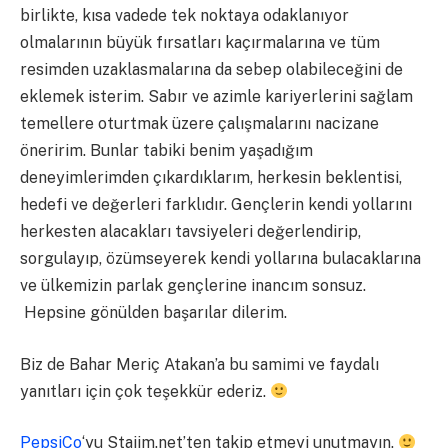
birlikte, kısa vadede tek noktaya odaklanıyor
olmalarının büyük fırsatları kaçırmalarına ve tüm
resimden uzaklasmalarına da sebep olabileceğini de
eklemek isterim. Sabır ve azimle kariyerlerini sağlam
temellere oturtmak üzere çalışmalarını nacizane
öneririm. Bunlar tabiki benim yaşadığım
deneyimlerimden çıkardıklarım, herkesin beklentisi,
hedefi ve değerleri farklıdır. Gençlerin kendi yollarını
herkesten alacakları tavsiyeleri değerlendirip,
sorgulayıp, özümseyerek kendi yollarına bulacaklarına
ve ülkemizin parlak gençlerine inancım sonsuz.
Hepsine gönülden başarılar dilerim.
Biz de Bahar Meriç Atakan’a bu samimi ve faydalı
yanıtları için çok teşekkür ederiz.
PepsiCo
‘yu Stajim.net’ten takip etmeyi unutmayın.