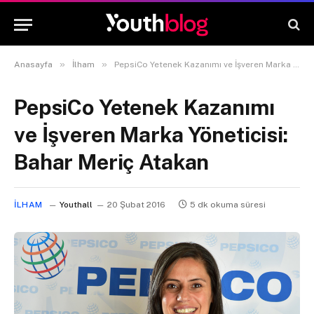
»
»
Anasayfa
İlham
PepsiCo Yetenek Kazanımı ve İşveren Marka Yöneticisi: Bahar Meriç Atakan
PepsiCo Yetenek Kazanımı
ve İşveren Marka Yöneticisi:
Bahar Meriç Atakan
İLHAM
Youthall
20 Şubat 2016
5 dk okuma süresi