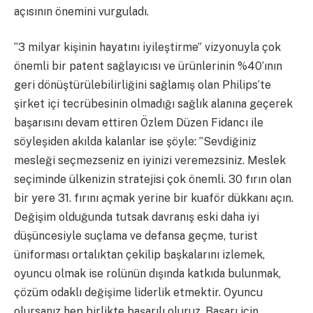
açısının önemini vurguladı.
”3 milyar kişinin hayatını iyileştirme” vizyonuyla çok
önemli bir patent sağlayıcısı ve ürünlerinin %40’ının
geri dönüştürülebilirliğini sağlamış olan Philips’te
şirket içi tecrübesinin olmadığı sağlık alanına geçerek
başarısını devam ettiren Özlem Düzen Fidancı ile
söyleşiden akılda kalanlar ise şöyle: ”Sevdiğiniz
mesleği seçmezseniz en iyinizi veremezsiniz. Meslek
seçiminde ülkenizin stratejisi çok önemli. 30 fırın olan
bir yere 31. fırını açmak yerine bir kuaför dükkanı açın.
Değişim olduğunda tutsak davranış eski daha iyi
düşüncesiyle suçlama ve defansa geçme, turist
üniforması ortalıktan çekilip başkalarını izlemek,
oyuncu olmak ise rolünün dışında katkıda bulunmak,
çözüm odaklı değişime liderlik etmektir. Oyuncu
olursanız hep birlikte başarılı oluruz. Başarı için