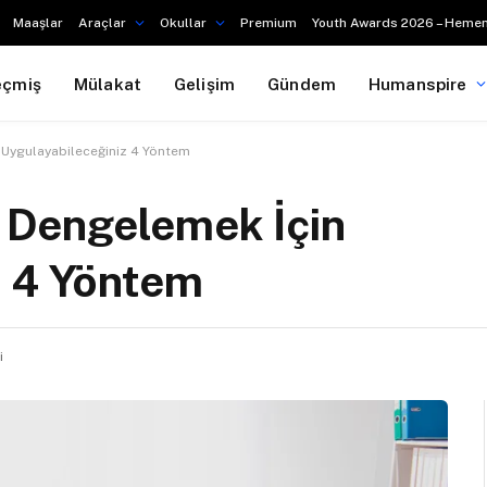
Maaşlar
Araçlar
Okullar
Premium
Youth Awards 2026 – Hemen
eçmiş
Mülakat
Gelişim
Gündem
Humanspire
n Uygulayabileceğiniz 4 Yöntem
ı Dengelemek İçin
z 4 Yöntem
i