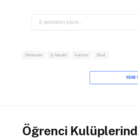
E-postanızı yazın…
Deneyim
İş Hayatı
kariyer
Okul
YENI
Öğrenci Kulüplerind