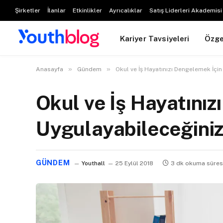
Şirketler
İlanlar
Etkinlikler
Ayrıcalıklar
Satış Liderleri Akademisi
Kariyer Tavsiyeleri
Özg
»
»
Anasayfa
Gündem
Okul ve İş Hayatınızı Dengelemek İçi
Okul ve İş Hayatınız
Uygulayabileceğini
GÜNDEM
Youthall
25 Eylül 2018
3 dk okuma süres