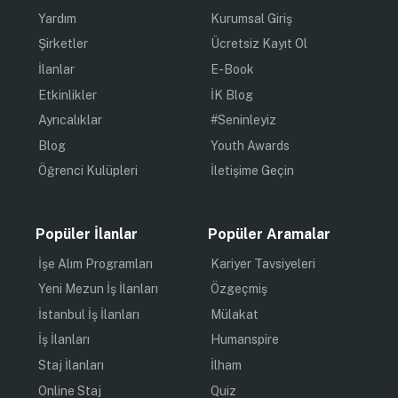
Yardım
Kurumsal Giriş
Şirketler
Ücretsiz Kayıt Ol
İlanlar
E-Book
Etkinlikler
İK Blog
Ayrıcalıklar
#Seninleyiz
Blog
Youth Awards
Öğrenci Kulüpleri
İletişime Geçin
Popüler İlanlar
Popüler Aramalar
İşe Alım Programları
Kariyer Tavsiyeleri
Yeni Mezun İş İlanları
Özgeçmiş
İstanbul İş İlanları
Mülakat
İş İlanları
Humanspire
Staj İlanları
İlham
Online Staj
Quiz