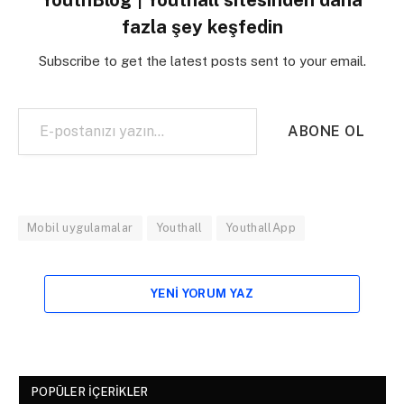
YouthBlog | Youthall sitesinden daha
fazla şey keşfedin
Subscribe to get the latest posts sent to your email.
E-postanızı yazın…
ABONE OL
Mobil uygulamalar
Youthall
YouthallApp
YENI YORUM YAZ
POPÜLER İÇERIKLER