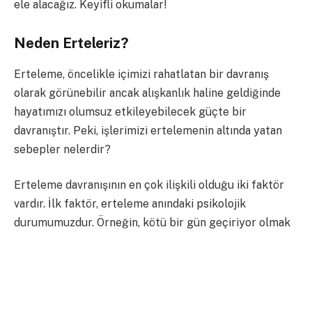
ele alacağız. Keyifli okumalar!
Neden Erteleriz?
Erteleme, öncelikle içimizi rahatlatan bir davranış
olarak görünebilir ancak alışkanlık haline geldiğinde
hayatımızı olumsuz etkileyebilecek güçte bir
davranıştır. Peki, işlerimizi ertelemenin altında yatan
sebepler nelerdir?
Erteleme davranışının en çok ilişkili olduğu iki faktör
vardır. İlk faktör, erteleme anındaki psikolojik
durumumuzdur. Örneğin, kötü bir gün geçiriyor olmak
veya yorgun hissetmek, işleri ertelememize neden
olabilir. İkinci faktör ise ertelenen işin özellikleridir:
sıkıcı, zorlayıcı veya zaman alıcı olabilir.