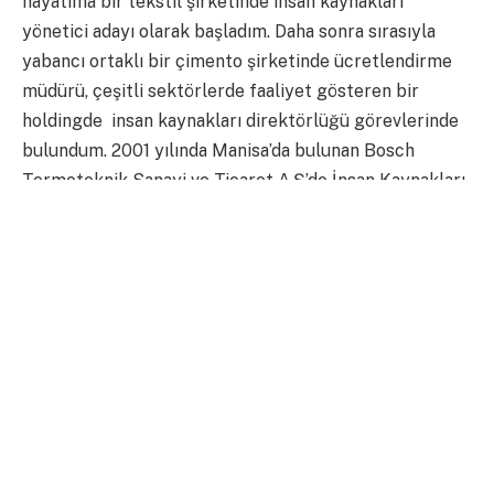
hayatıma bir tekstil şirketinde insan kaynakları
yönetici adayı olarak başladım. Daha sonra sırasıyla
yabancı ortaklı bir çimento şirketinde ücretlendirme
müdürü, çeşitli sektörlerde faaliyet gösteren bir
holdingde insan kaynakları direktörlüğü görevlerinde
bulundum. 2001 yılında Manisa’da bulunan Bosch
Termoteknik Sanayi ve Ticaret A.Ş’de İnsan Kaynakları
Direktörü olarak çalışmaya başladım. 2012 yılından
bugüne de Bursa’da bulunan Bosch Sanayi ve Ticaret
A.Ş.’de İnsan Kaynakları Alan Yöneticisi olarak
çalışıyorum.
2. Kariyerinizin en büyük noktası dönüm noktası ne
oldu?
Benim üniversitede okuduğum yıllarda siyasal bilgiler
fakültesi öğrencileri genelde kamu kurumlarında