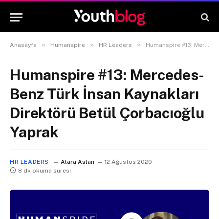
»
»
»
Anasayfa
Humanspire
HR Leaders
Humanspire #13: Mercedes-Benz Türk İnsan Kaynakları Direktörü Betül Çorbacıoğlu Yaprak
Humanspire #13: Mercedes-
Benz Türk İnsan Kaynakları
Direktörü Betül Çorbacıoğlu
Yaprak
HR LEADERS
Alara Aslan
12 Ağustos 2020
8 dk okuma süresi