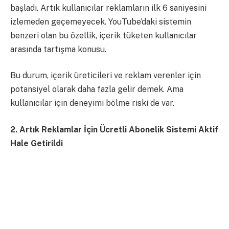
başladı. Artık kullanıcılar reklamların ilk 6 saniyesini
izlemeden geçemeyecek. YouTube’daki sistemin
benzeri olan bu özellik, içerik tüketen kullanıcılar
arasında tartışma konusu.
Bu durum, içerik üreticileri ve reklam verenler için
potansiyel olarak daha fazla gelir demek. Ama
kullanıcılar için deneyimi bölme riski de var.
2. Artık Reklamlar İçin Ücretli Abonelik Sistemi Aktif
Hale Getirildi
Instagram’a tıpkı Youtube Premium gibi, ücretli
abonelik özelliği geldi.
Aylık 380 TL ödeme yapan kullanıcılara reklam
gözükmüyor. Aboneliği olmayanlar ise reklamlar