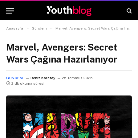
»
»
Anasayfa
Gündem
Marvel, Avengers: Secret Wars Çağına Hazırlanıyor
Marvel, Avengers: Secret
Wars Çağına Hazırlanıyor
GÜNDEM
Deniz Karatay
25 Temmuz 2025
2 dk okuma süresi