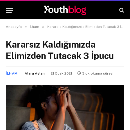
»
»
Anasayfa
İlham
Kararsız Kaldığımızda Elimizden Tutacak 3 İpucu
Kararsız Kaldığımızda
Elimizden Tutacak 3 İpucu
İLHAM
Alara Aslan
21 Ocak 2021
3 dk okuma süresi