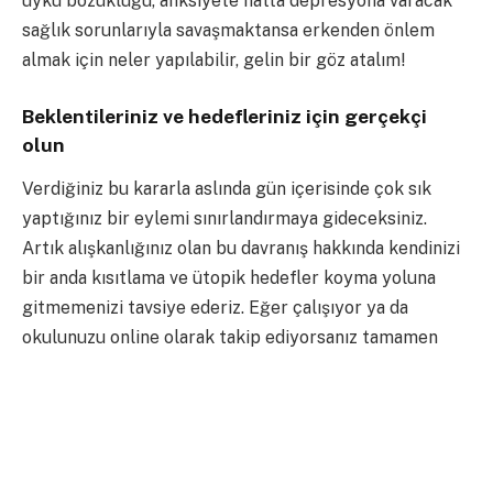
uyku bozukluğu, anksiyete hatta depresyona varacak
sağlık sorunlarıyla savaşmaktansa erkenden önlem
almak için neler yapılabilir, gelin bir göz atalım!
Beklentileriniz ve hedefleriniz için gerçekçi
olun
Verdiğiniz bu kararla aslında gün içerisinde çok sık
yaptığınız bir eylemi sınırlandırmaya gideceksiniz.
Artık alışkanlığınız olan bu davranış hakkında kendinizi
bir anda kısıtlama ve ütopik hedefler koyma yoluna
gitmemenizi tavsiye ederiz. Eğer çalışıyor ya da
okulunuzu online olarak takip ediyorsanız tamamen
uzaklaşmak sizin için zaten bir seçenek olmasa da
zorunluluk harici kullanımınızı sıfıra indirgemeye
çalışmanız kendinizi çok daha suçlu hissetmenize
neden olacaktır.