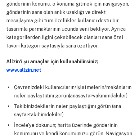
gönderinin konumu, o konuma gitmek için navigasyon,
gönderinin sana olan anlık uzaklığı ve direkt
mesajlaşma gibi tüm özellikler kullanıcı dostu bir
tasarımla parmaklarının ucunda seni bekliyor. Ayrıca
kategorilerden ilgini çekebilecek olanları sana özel
favori kategori sayfasıyla sana özetliyor.
Allzin’i şu ama
ç
lar i
ç
in kullanabilirsiniz;
www.allzin.net
Çevrenizdeki kullanıcıların/işletmelerin/mekânların
neler paylaştığını görün(anasayfa>yakınımdakiler)
Takibinizdekilerin neler paylaştığını görün (ana
sayfa>takibimdekiler)
İncele’ye dokunun; harita üzerinde gönderinin
konumunu ve kendi konumunuzu görün. Navigasyon