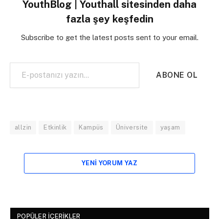
YouthBlog | Youthall sitesinden daha
fazla şey keşfedin
Subscribe to get the latest posts sent to your email.
E-postanızı yazın…
ABONE OL
allzin
Etkinlik
Kampüs
Üniversite
yaşam
YENI YORUM YAZ
POPÜLER İÇERIKLER