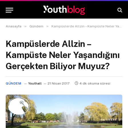
»
»
Anasayfa
Gündem
Kampüslerde Allzin – Kampüste Neler Yaşandığını Gerçekten Biliyor Muyuz?
Kampüslerde Allzin –
Kampüste Neler Yaşandığını
Gerçekten Biliyor Muyuz?
GÜNDEM
Youthall
21 Nisan 2017
4 dk okuma süresi