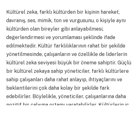
Kültürel zeka, farklı kültürden bir kişinin hareket,
davranış, ses, mimik, ton ve vurgusunu, o kişiyle aynı
kültürden olan bireyler gibi anlayabilmesi,
değerlendirmesi ve yorumlaması şeklinde ifade
edilmektedir. Kültür farklılıklarının rahat bir şekilde
yönetilmesinde, çalışanların ve özellikle de liderlerin
kültürel zeka seviyesi büyük bir öneme sahiptir. Güçlü
bir kültürel zekaya sahip yöneticiler, farklı kültürlere
sahip çalışanları daha rahat anlayıp, ihtiyaçlarını ve
beklentilerini çok daha kolay bir şekilde fark
edebilirler. Böylelikle, yöneticiler, çalışanlarına daha
pozitif bir çalışma ortamı yaratabilirler. Kültürlerin iç
içe geçtiği bir çalışma ortamında, karışıklık, yanlış
anlaşılma, kendini ifade edememekten kaynaklanan içe
kapanmalar çok sık yaşanabilir. Bu durumun en büyük
sebeplerinden birisi de çalışma ortamındaki kültürel