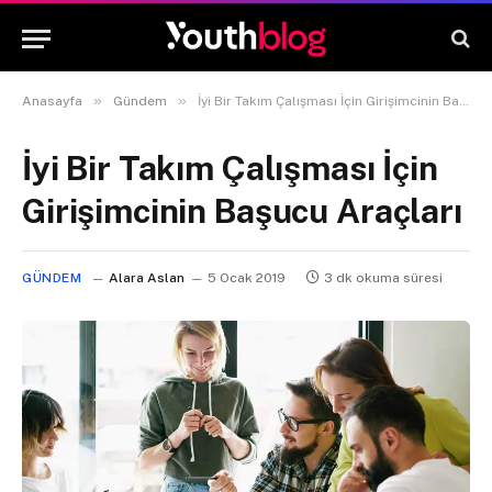
»
»
Anasayfa
Gündem
İyi Bir Takım Çalışması İçin Girişimcinin Başucu Araçları
İyi Bir Takım Çalışması İçin
Girişimcinin Başucu Araçları
GÜNDEM
Alara Aslan
5 Ocak 2019
3 dk okuma süresi