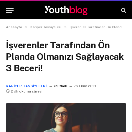
»
»
Anasayfa
Kariyer Tavsiyeleri
İşverenler Tarafından Ön Planda Olmanızı Sağlayacak 3 Beceri!
İşverenler Tarafından Ön
Planda Olmanızı Sağlayacak
3 Beceri!
KARIYER TAVSIYELERI
Youthall
26 Ekim 2019
2 dk okuma süresi