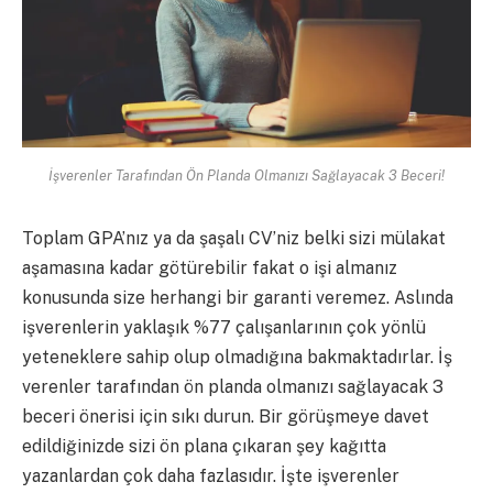
İşverenler Tarafından Ön Planda Olmanızı Sağlayacak 3 Beceri!
Toplam GPA’nız ya da şaşalı CV’niz belki sizi mülakat
aşamasına kadar götürebilir fakat o işi almanız
konusunda size herhangi bir garanti veremez. Aslında
işverenlerin yaklaşık %77 çalışanlarının çok yönlü
yeteneklere sahip olup olmadığına bakmaktadırlar. İş
verenler tarafından ön planda olmanızı sağlayacak 3
beceri önerisi için sıkı durun. Bir görüşmeye davet
edildiğinizde sizi ön plana çıkaran şey kağıtta
yazanlardan çok daha fazlasıdır. İşte işverenler