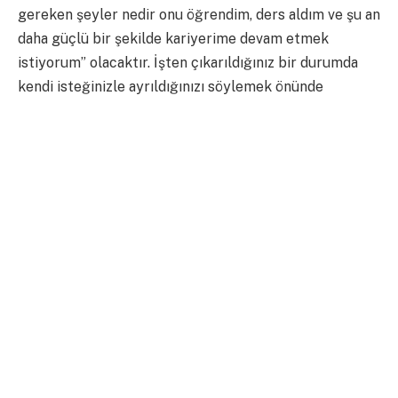
gereken şeyler nedir onu öğrendim, ders aldım ve şu an
daha güçlü bir şekilde kariyerime devam etmek
istiyorum” olacaktır. İşten çıkarıldığınız bir durumda
kendi isteğinizle ayrıldığınızı söylemek önünde
sonunda sizi sıkıntıya sokacaktır. Mülakatta çıkmasa,
ileride bir zaman çıkar ve o ana kadar yarattığınız tüm
saygınlığınızı alır götürür.
Bir Önceki İşimde Maaşım XXXXTL idi
:
Maaş konusunda yalan söylemek en riskli şeylerden
biri. Evet maaş konusu bazı beyaz yalanları kaldırabilir
bir konu ancak mülakatlarda, sadece daha iyi bir maaş
teklifi alabilmek için, eski pozisyonunuzla ve eski
şirketinizle hiç alakası olmayan uçuk maaşlar söylemek