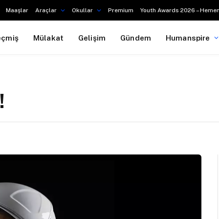
Maaşlar
Araçlar
Okullar
Premium
Youth Awards 2026 – Hemen
eçmiş
Mülakat
Gelişim
Gündem
Humanspire
!
i