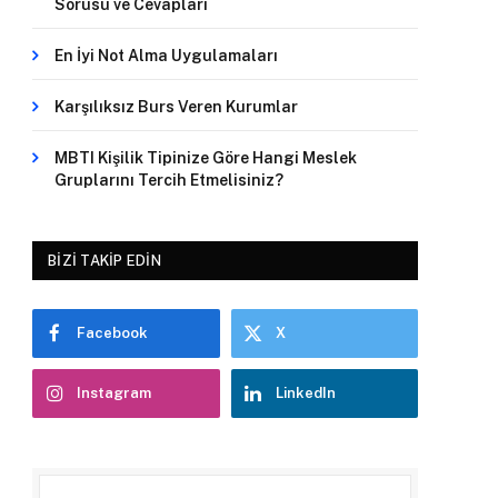
Sorusu ve Cevapları
En İyi Not Alma Uygulamaları
Karşılıksız Burs Veren Kurumlar
MBTI Kişilik Tipinize Göre Hangi Meslek
Gruplarını Tercih Etmelisiniz?
BIZI TAKIP EDIN
Facebook
X
Instagram
LinkedIn