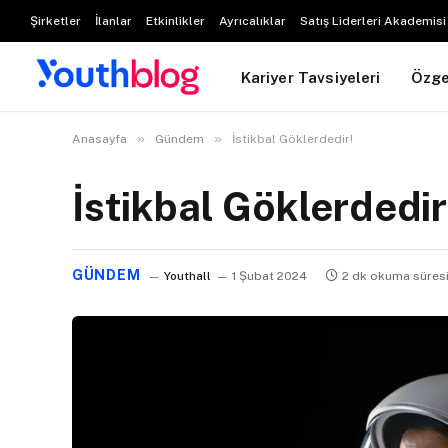
Şirketler
İlanlar
Etkinlikler
Ayrıcalıklar
Satış Liderleri Akademisi
Kariyer Tavsiyeleri
Özg
»
»
Anasayfa
Gündem
İstikbal Göklerdedir!
İstikbal Göklerdedir
GÜNDEM
Youthall
1 Şubat 2024
2 dk okuma süres