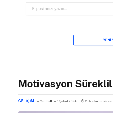
E-postanızı yazın…
YENI
Motivasyon Süreklili
GELIŞIM
Youthall
1 Şubat 2024
2 dk okuma süresi