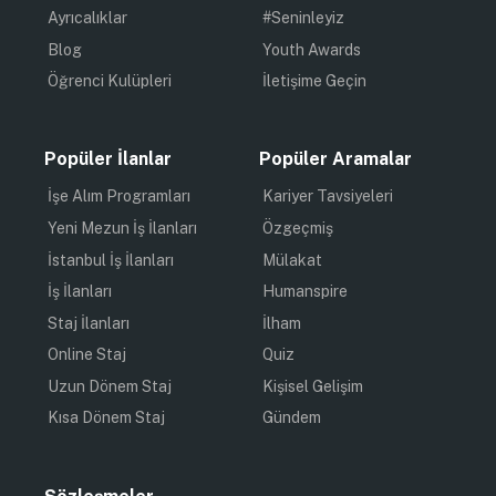
Ayrıcalıklar
#Seninleyiz
Blog
Youth Awards
Öğrenci Kulüpleri
İletişime Geçin
Popüler İlanlar
Popüler Aramalar
İşe Alım Programları
Kariyer Tavsiyeleri
Yeni Mezun İş İlanları
Özgeçmiş
İstanbul İş İlanları
Mülakat
İş İlanları
Humanspire
Staj İlanları
İlham
Online Staj
Quiz
Uzun Dönem Staj
Kişisel Gelişim
Kısa Dönem Staj
Gündem