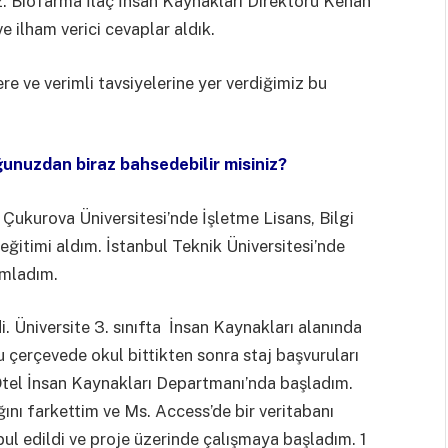
z. Biofarma İlaç İnsan Kaynakları Direktörü Kenan
e ilham verici cevaplar aldık.
re ve verimli tavsiyelerine yer verdiğimiz bu
ğunuzdan biraz bahsedebilir misiniz?
. Çukurova Üniversitesi’nde İşletme Lisans, Bilgi
ğitimi aldım. İstanbul Teknik Üniversitesi’nde
amladım.
di. Üniversite 3. sınıfta İnsan Kaynakları alanında
 çerçevede okul bittikten sonra staj başvuruları
 Otel İnsan Kaynakları Departmanı’nda başladım.
ığını farkettim ve Ms. Access’de bir veritabanı
l edildi ve proje üzerinde çalışmaya başladım. 1