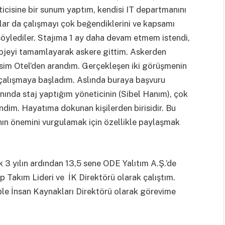
cisine bir sunum yaptım, kendisi IT departmanını
lar da çalışmayı çok beğendiklerini ve kapsamı
söylediler. Stajıma 1 ay daha devam etmem istendi,
ojeyi tamamlayarak askere gittim. Askerden
im Otel’den arandım. Gerçekleşen iki görüşmenin
çalışmaya başladım. Aslında buraya başvuru
nda staj yaptığım yöneticinin (Sibel Hanım), çok
ndim. Hayatıma dokunan kişilerden birisidir. Bu
anın önemini vurgulamak için özellikle paylaşmak
3 yılın ardından 13,5 sene ODE Yalıtım A.Ş.’de
up Takım Lideri ve İK Direktörü olarak çalıştım.
kiple İnsan Kaynakları Direktörü olarak görevime