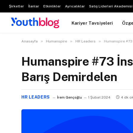
Şirketler
İlanlar
Etkinlikler
Ayrıcalıklar
Satış Liderleri Akademisi
Kariyer Tavsiyeleri
Özg
»
»
»
Anasayfa
Humanspire
HR Leaders
Humanspire #73 
Humanspire #73 İns
Barış Demirdelen
HR LEADERS
İrem Gençoğlu
1 Şubat 2024
4 dk o