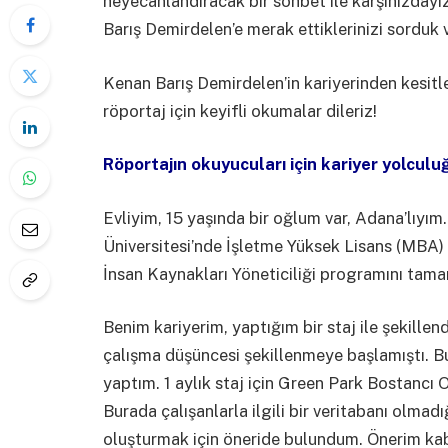
heyecanlandıracak bir sohbet ile karşınızdayı
Barış Demirdelen’e merak ettiklerinizi sorduk v
Kenan Barış Demirdelen’in kariyerinden kesitle
röportaj için keyifli okumalar dileriz!
Röportajın okuyucuları için kariyer yolculu
Evliyim, 15 yaşında bir oğlum var, Adana’lıyım
Üniversitesi’nde İşletme Yüksek Lisans (MBA) e
İnsan Kaynakları Yöneticiliği programını tam
Benim kariyerim, yaptığım bir staj ile şekillen
çalışma düşüncesi şekillenmeye başlamıştı. Bu
yaptım. 1 aylık staj için Green Park Bostancı
Burada çalışanlarla ilgili bir veritabanı olmad
oluşturmak için öneride bulundum. Önerim kabu