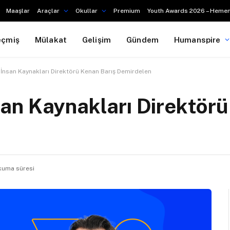
Maaşlar
Araçlar
Okullar
Premium
Youth Awards 2026 – Hemen
eçmiş
Mülakat
Gelişim
Gündem
Humanspire
İnsan Kaynakları Direktörü Kenan Barış Demirdelen
an Kaynakları Direktör
kuma süresi