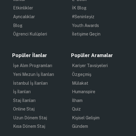
Etkinlikler
İK Blog
Ayrıcalıklar
#Seninleyiz
Blog
Youth Awards
Öğrenci Kulüpleri
İletişime Geçin
Popüler İlanlar
Popüler Aramalar
İşe Alım Programları
Kariyer Tavsiyeleri
Yeni Mezun İş İlanları
Özgeçmiş
İstanbul İş İlanları
Mülakat
İş İlanları
Humanspire
Staj İlanları
İlham
Online Staj
Quiz
Uzun Dönem Staj
Kişisel Gelişim
Kısa Dönem Staj
Gündem