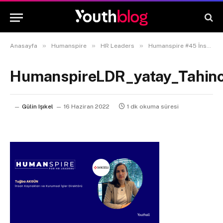
»
»
»
Anasayfa
Humanspire
HR Leaders
Humanspire #45 İnsan Kaynakları Ve Kurumsal İşler Direktörü Tuğba Akgün
HumanspireLDR_yatay_Tahinc
Gülin Işıkel
16 Haziran 2022
1 dk okuma süresi