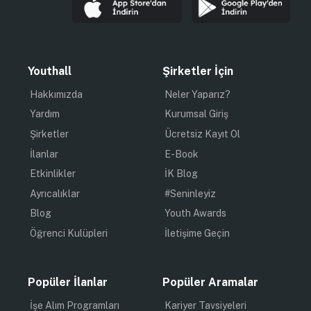
Markayı Yüceltebilecek Bir Kurumsal Kimlik Nasıl
Geliştirilir?
Isırılmış bir elma, renkli harflerden oluşan bir isim, ağzı
açık bir timsah – çoğu insanın Apple, Google ve Lacoste
markalarını tanımlaması için bu sembollerden