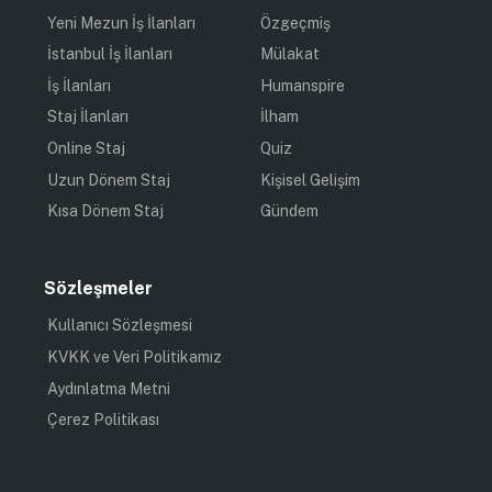
bahsetmek yeterlidir. Bu örnekler, kurumsal kimlik
unsurlarının tanınırlığı nasıl artırdığını bizlere
göstermiştir. Kitleniz arasındaki popülerlik ve satış
rakamları doğrudan buna bağlıdır. Size bir şirketin
kurumsal kimliğinin neler içerdiğini, nasıl
oluşturulacağını ve hangi tecrübelerden ders
çıkarılacağını aktaracağız.
Şirketin Kurumsal Tarzı Ne İçin Gereklidir?
Kimlik veya kurumsal tarz, bir şirketin hedef kitle ve
halk arasında tanındığı ilişkiler kümesidir. Bu, sesler,
görüntüler, şekiller ve kokular yardımıyla oluşturulan
bir marka imajıdır. Stil öğelerinin sayısından bağımsız
olarak, hepsi tek bir amaca konseptte birleşir, olumlu
duygular uyandırır ve hızlı bir şekilde hatırlanabilir.