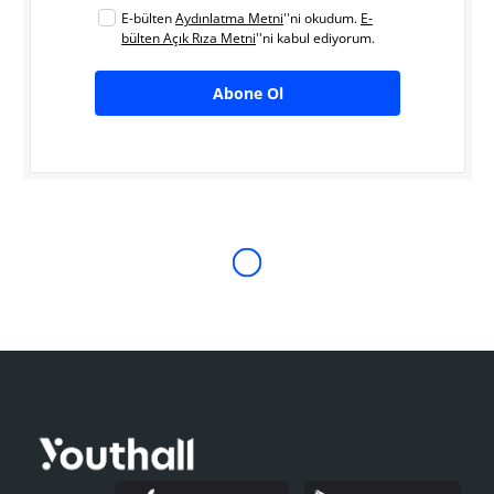
E-bülten
Aydınlatma Metni
''ni okudum.
E-
bülten Açık Rıza Metni
''ni kabul ediyorum.
Abone Ol
Kurumsal Kimlik Nasıl
Oluşturulur: İpuçları ve
İlham Verici Örnekler
İŞVEREN MARKASI
Alara Aslan
20 Haziran 2020
6 dk okuma süresi