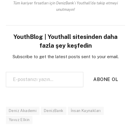
Tüm kariyer fırsatları için DenizBank’ı Youthall’da takip etmeyi
unutmayın!
YouthBlog | Youthall sitesinden daha
fazla şey keşfedin
Subscribe to get the latest posts sent to your email.
E-postanızı yazın…
ABONE OL
Deniz Akademi
DenizBank
İnsan Kaynakları
Yavuz Elkin