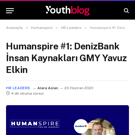
»
»
»
Anasayfa
Humanspire
HR Leaders
Humanspire #1: DenizBank İnsan Kaynakları GMY Yavuz Elkin
Humanspire #1: DenizBank
İnsan Kaynakları GMY Yavuz
Elkin
HR LEADERS
Alara Aslan
20 Haziran 2020
4 dk okuma süresi