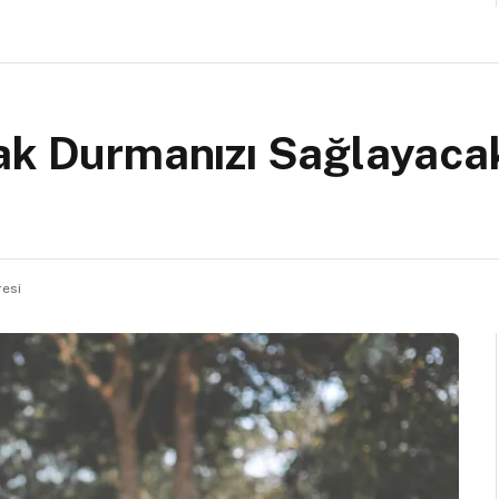
ak Durmanızı Sağlayaca
resi