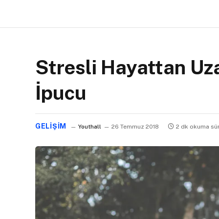
Stresli Hayattan Uz
İpucu
GELIŞIM
Youthall
26 Temmuz 2018
2 dk okuma sü