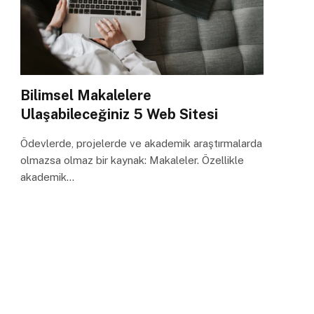
Bilimsel Makalelere
Ulaşabileceğiniz 5 Web Sitesi
Ödevlerde, projelerde ve akademik araştırmalarda
olmazsa olmaz bir kaynak: Makaleler. Özellikle
akademik…
2025 Yazılımcı Maaşları
Dikkat Sürenizin Azaldığını Gösteren 3 Önemli
İşaret
Başarılı Bir Online Mülakat İçin 8 Mülakat
Sorusu ve Cevapları