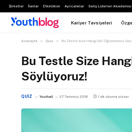
Şirketler
İlanlar
Etkinlikler
Ayrıcalıklar
Satış Liderleri Akademisi
Kariyer Tavsiyeleri
Özg
»
»
Anasayfa
Quiz
Bu Testle Size Hangi Dili Öğrenmeniz Ger
Bu Testle Size Hang
Söylüyoruz!
QUIZ
Youthall
27 Temmuz 2018
1 dk okuma süresi