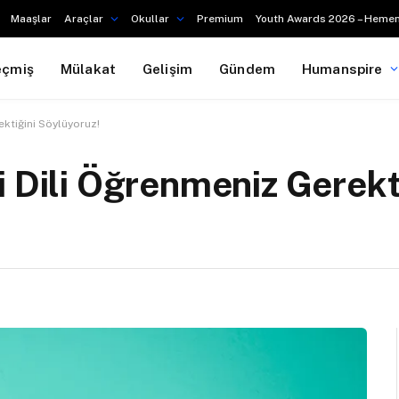
Maaşlar
Araçlar
Okullar
Premium
Youth Awards 2026 – Hemen
eçmiş
Mülakat
Gelişim
Gündem
Humanspire
ektiğini Söylüyoruz!
i Dili Öğrenmeniz Gerekt