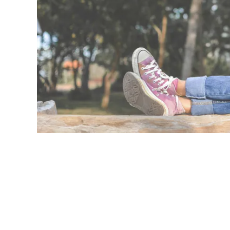
Stres, bireyin fizik ve sosyal çevredeki uyums
sınırlarının ötesinde harcadığı gayrettir. Stre
verimli hale getirir ancak aşırı derecede yaşan
olumsuz yönde etkileyen bir tehdide dönüşmek