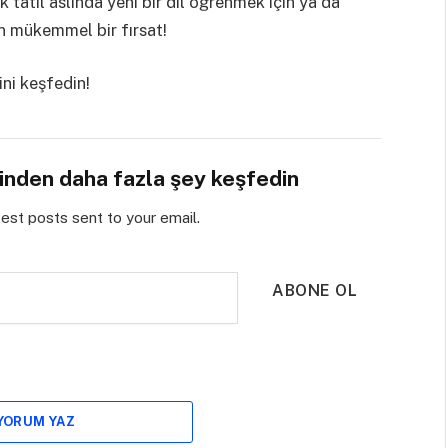
k tatil aslında yeni bir dil öğrenmek için ya da
in mükemmel bir fırsat!
ni keşfedin!
sinden daha fazla şey keşfedin
test posts sent to your email.
ABONE OL
 YORUM YAZ