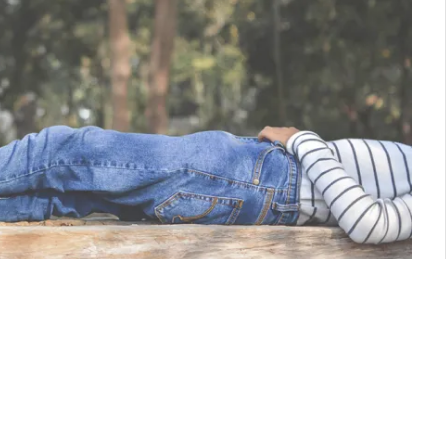
uz koşullar nedeniyle, bedensel ve psikolojik
sli durumlar kontrol altına alındığında hayatı daha
dığında duygusal, ruhsal ve fiziksel açıdan sağlığı
tedir. Uzmanlara göre aslında bir hastalık