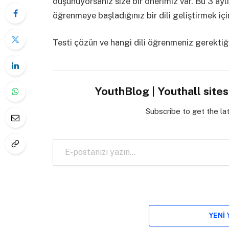
düşünüyorsanız size bir önerimiz var. Bu 3 aylı
öğrenmeye başladığınız bir dili geliştirmek iç
Testi çözün ve hangi dili öğrenmeniz gerektiği
YouthBlog | Youthall site
Subscribe to get the la
E-postanızı yazın…
YENI