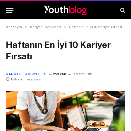
»
»
Anasayfa
Kariyer Tavsiyeleri
Haftanın En İyi 10 Kariyer Fırsatı
Haftanın En İyi 10 Kariyer
Fırsatı
KARIYER TAVSIYELERI
İzel Nur
9 Mart 2019
1 dk okuma süresi