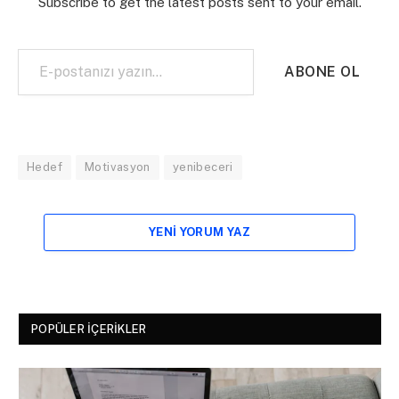
Subscribe to get the latest posts sent to your email.
E-postanızı yazın…
ABONE OL
Hedef
Motivasyon
yenibeceri
YENI YORUM YAZ
POPÜLER İÇERIKLER