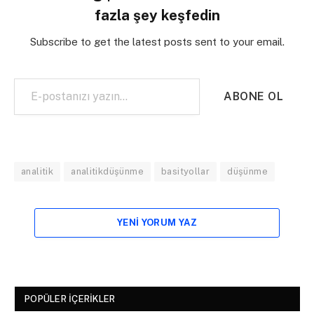
fazla şey keşfedin
Subscribe to get the latest posts sent to your email.
E-postanızı yazın…
ABONE OL
analitik
analitikdüşünme
basityollar
düşünme
YENI YORUM YAZ
POPÜLER İÇERIKLER