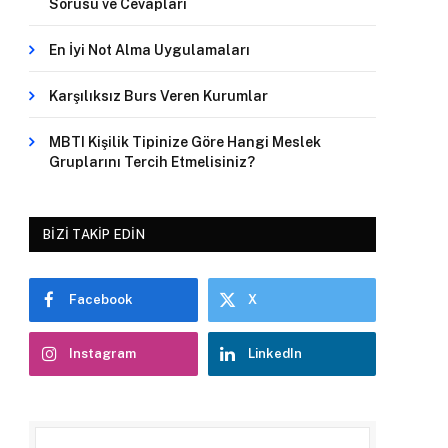
Sorusu ve Cevapları
En İyi Not Alma Uygulamaları
Karşılıksız Burs Veren Kurumlar
MBTI Kişilik Tipinize Göre Hangi Meslek
Gruplarını Tercih Etmelisiniz?
BIZI TAKIP EDIN
Facebook
X
Instagram
LinkedIn