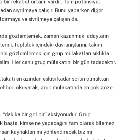
ci bir rekabet ortamı vardır. Tüm potansiyel
radan sıyrılmaya çalışır. Bunu yaparken diğer
aldırmaya ve sivrilmeye çalışan da.
 anda gözlemlemek, zaman kazanmak, adayların
ilerini, topluluk içindeki davranışlarını, takım
lerini gözlemlemek için grup mülakatları sıklıkla
elim: Her canlı grup mülakatını bir gün tadacaktır.
lakatı en azından eskisi kadar sorun olmaktan
i rehberi okuyarak, grup mülakatında en çok göze
 “dakika bir gol bir” aksiyonudur. Grup
ilk başta, kimse ne yapacağını tam olarak bilemez.
nsan kaynakları mı yönlendirecek biz mi