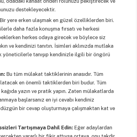
 Bu, odadaki kanaat önderi rolünüzü pekiştirecek ve
nunuzu destekleyecektir.
Bir yere erken ulaşmak en güzel özelliklerden biri.
ilerle daha fazla konuşma fırsatı ve herkesi
beklerken herkes odaya girecek ve böylece siz
sıkın ve kendinizi tanıtın. İsimleri aklınızda mutlaka
 yöneticilerle tanışıp kendinizle ilgili bir öngörü
ın:
Bu tüm mülakat taktiklerinin anasıdır. Tüm
latacak en önemli taktiklerden biri budur. Tüm
ir kağıda yazın ve pratik yapın. Zaten mülakatlarda
rlanmaya başlarsanız en iyi cevabı kendiniz
e düzgün bir cevap oluşturmaya çalışmaktan kat ve
ssizleri Tartışmaya Dahil Edin:
Eğer adaylardan
rçekten yararlı bir fikir attıysa ortaya, onu takdir