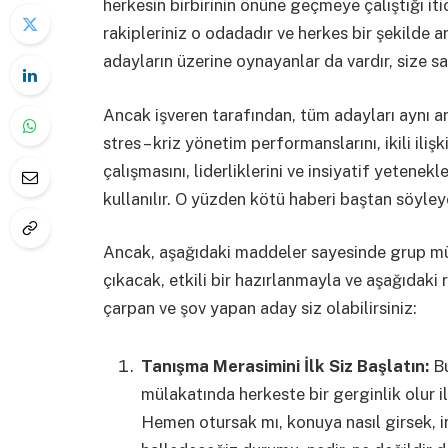
herkesin birbirinin önüne geçmeye çalıştığı iti
rakipleriniz o odadadır ve herkes bir şekilde a
adayların üzerine oynayanlar da vardır, size s
Ancak işveren tarafından, tüm adayları aynı
stres – kriz yönetim performanslarını, ikili ilişk
çalışmasını, liderliklerini ve insiyatif yetenek
kullanılır. O yüzden kötü haberi baştan söyley
Ancak, aşağıdaki maddeler sayesinde grup mü
çıkacak, etkili bir hazırlanmayla ve aşağıdak
çarpan ve şov yapan aday siz olabilirsiniz:
Tanışma Merasimini İlk Siz Başlatın:
Bu
mülakatında herkeste bir gerginlik olur 
Hemen otursak mı, konuya nasıl girsek, i