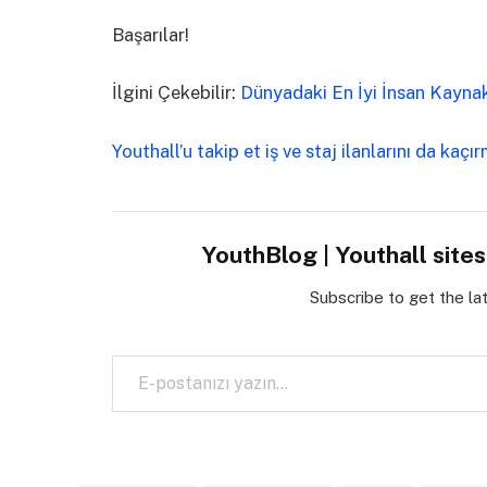
Başarılar!
İlgini Çekebilir:
Dünyadaki En İyi İnsan Kayna
Youthall’u takip et iş ve staj ilanlarını da kaçı
YouthBlog | Youthall site
Subscribe to get the la
E-postanızı yazın…