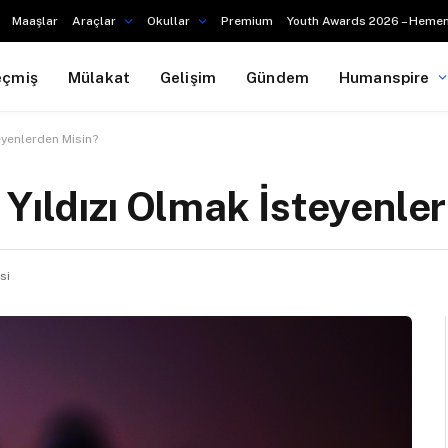
Maaşlar
Araçlar
Okullar
Premium
Youth Awards 2026 – Hemen
eçmiş
Mülakat
Gelişim
Gündem
Humanspire
eyenlerden Misin?
 Yıldızı Olmak İsteyenle
si