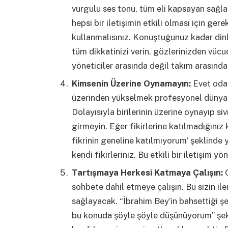
vurgulu ses tonu, tüm eli kapsayan sağlam
hepsi bir iletişimin etkili olması için gere
kullanmalısınız. Konuştuğunuz kadar dinl
tüm dikkatinizi verin, gözlerinizden vü
yöneticiler arasında değil takım arasında
Kimsenin Üzerine Oynamayın:
Evet odada
üzerinden yükselmek profesyonel dünyada 
Dolayısıyla birilerinin üzerine oynayıp si
girmeyin. Eğer fikirlerine katılmadığınız
fikrinin geneline katılmıyorum’ şeklinde y
kendi fikirleriniz. Bu etkili bir iletişim yö
Tartışmaya Herkesi Katmaya Çalışın:
O
sohbete dahil etmeye çalışın. Bu sizin il
sağlayacak. “İbrahim Bey’in bahsettiği şe
bu konuda şöyle şöyle düşünüyorum” şekl