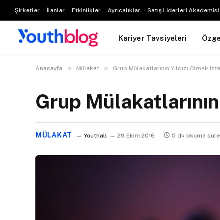
Şirketler
İlanlar
Etkinlikler
Ayrıcalıklar
Satış Liderleri Akademisi
Kariyer Tavsiyeleri
Özg
»
»
Anasayfa
Mülakat
Grup Mülakatlarının Yıldızı Olmak İst
Grup Mülakatlarının
MÜLAKAT
Youthall
29 Ekim 2016
5 dk okuma süre