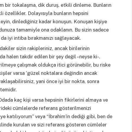
 bir tokalaşma, dik duruş, etkili dinleme. Bunların
kli özellikler. Dolayısıyla bunların hepsini
eyin, dinlediğiniz kadar konuşun. Konuşan kişiye
cudunuza tamamiyle ona odaklanın. Bu sizin sadece
 da iyi intiba bırakmanızı sağlayacak.
kiler sizin rakipleriniz, ancak birilerinin
halen takdir edilen bir şey değil –neyse ki-.
vrilmeye çalışmak oldukça itici görünebilir, bu riske
 kişiler varsa ‘güzel noktalara değindin ancak
aklaşabilirsiniz, yani önce iyi bir nokta, sonra
ntemidir.
dada kaç kişi varsa hepsinin fikirlerini almaya ve
erideki cümlelerde referans gösterilmenizi
ye katılıyorum” veya “İbrahim’in dediği gibi, ben de
inde kurulan ve sizi referans gösteren cümleler