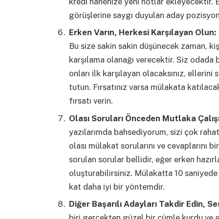
kredi hanenize yeni notlar ekleyecektir.
görüşlerine saygı duyulan aday pozisyo
Erken Varın, Herkesi Karşılayan Olun:
Bu size sakin sakin düşünecek zaman, kiş
karşılama olanağı verecektir. Siz odada 
onları ilk karşılayan olacaksınız, ellerini 
tutun. Fırsatınız varsa mülakata katılacak
fırsatı verin.
Olası Soruları Önceden Mutlaka Çalış
yazılarımda bahsediyorum, sizi çok rahat
olası mülakat sorularını ve cevaplarını b
sorulan sorular bellidir, eğer erken hazı
oluşturabilirsiniz. Mülakatta 10 saniyed
kat daha iyi bir yöntemdir.
Diğer Başarılı Adayları Takdir Edin, Se
biri gerçekten güzel bir cümle kurdu ve ge