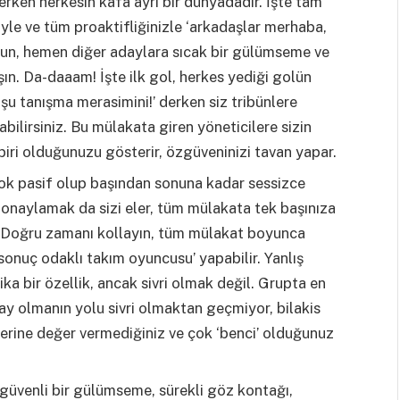
erken herkesin kafa ayrı bir dünyadadır. İşte tam
iyle ve tüm proaktifliğinizle ‘arkadaşlar merhaba,
urun, hemen diğer adaylara sıcak bir gülümseme ve
ın. Da-daaam! İşte ilk gol, herkes yediği golün
şu tanışma merasimini!’ derken siz tribünlere
bilirsiniz. Bu mülakata giren yöneticilere sizin
 biri olduğunuzu gösterir, özgüveninizi tavan yapar.
ok pasif olup başından sonuna kadar sessizce
onaylamak da sizi eler, tüm mülakata tek başınıza
. Doğru zamanı kollayın, tüm mülakat boyunca
‘sonuç odaklı takım oyuncusu’ yapabilir. Yanlış
rika bir özellik, ancak sivri olmak değil. Grupta en
ay olmanın yolu sivri olmaktan geçmiyor, bilakis
rlerine değer vermediğiniz ve çok ‘benci’ olduğunuz
güvenli bir gülümseme, sürekli göz kontağı,