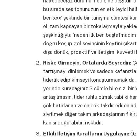
halledeceğiz durumu, nedir, ne değildir d
bu sırada ses tonunuzun en etkileyici hal
ben xxx’ şeklinde bir tanışma cümlesi k
eli tam kapsayan bir tokalaşmayla yaklaş
şaşkınlığıyla ‘neden ilk ben başlatmadım 
doğru koşup gol sevincinin keyfini çıkarta
dışa dönük, proaktif ve iletişimi kuvvetli
Riske Girmeyin, Ortalarda Seyredin:
Ç
tartışmayı dinlemek ve sadece kafanızla 
liderlik edip kimseyi konuşturmamak da
yerinde kuracağınız 3 cümle bile sizi bir 
anlaşılmasın, lider ruhlu olmak tabi ki ha
çok hatırlanan ve en çok takdir edilen ad
sivrilmek diğer takım arkadaşlarının fiki
kanısı doğurabilir, risklidir.
Etkili İletişim Kurallarını Uygulayın:
Öz