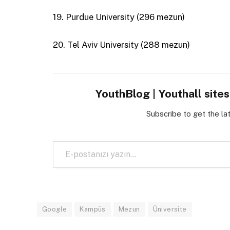
19. Purdue University (296 mezun)
20. Tel Aviv University (288 mezun)
YouthBlog | Youthall site
Subscribe to get the la
E-postanızı yazın…
Google
Kampüs
Mezun
Üniversite