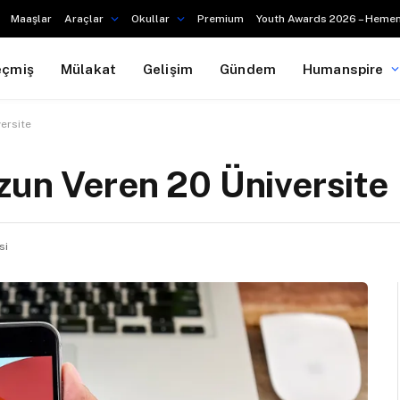
Maaşlar
Araçlar
Okullar
Premium
Youth Awards 2026 – Hemen
eçmiş
Mülakat
Gelişim
Gündem
Humanspire
ersite
un Veren 20 Üniversite
si