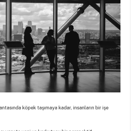
ntasında köpek taşımaya kadar, insanların bir işe