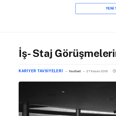
YENI
İş- Staj Görüşmeler
KARIYER TAVSIYELERI
Youthall
27 Kasım 2016