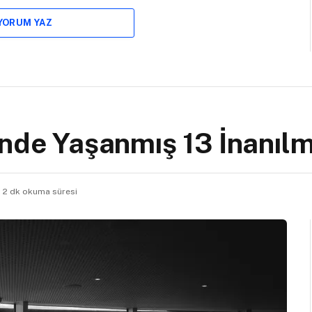
 YORUM YAZ
inde Yaşanmış 13 İnanı
2 dk okuma süresi