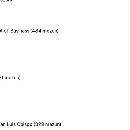
)
ol of Business (484 mezun)
381 mezun)
 San Luis Obispo (329 mezun)