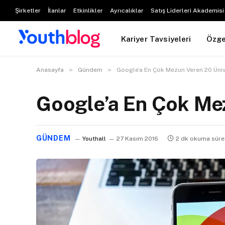
Şirketler
İlanlar
Etkinlikler
Ayrıcalıklar
Satış Liderleri Akademisi
Kariyer Tavsiyeleri
Özg
»
»
Anasayfa
Gündem
Google’a En Çok Mezun Veren 20 Üniv
Google’a En Çok Mez
GÜNDEM
Youthall
27 Kasım 2016
2 dk okuma süre