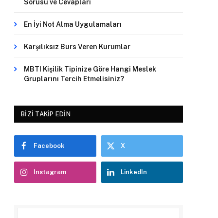
Sorusu ve Cevapları
En İyi Not Alma Uygulamaları
Karşılıksız Burs Veren Kurumlar
MBTI Kişilik Tipinize Göre Hangi Meslek
Gruplarını Tercih Etmelisiniz?
BIZI TAKIP EDIN
Facebook
X
Instagram
LinkedIn