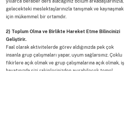
yıllarca beraber ders alacağınız bölüm arkadaşlarınızla,
gelecekteki meslektaşlarınızla tanışmak ve kaynaşmak
için mükemmel bir ortamdır.
2) Toplum Olma ve Birlikte Hareket Etme Bilincinizi
Geliştirir.
Faal olarak aktivitelerde görev aldığınızda pek çok
insanla grup çalışmaları yapar, uyum sağlarsınız. Çoklu
fikirlere açık olmak ve grup çalışmalarına açık olmak, iş
hayatınızda sizi rakiplerinizden ayırabilecek temel
özelliklerden biri olacaktır.
3) Adınızdan Söz Ettirebilirsiniz.
Görev aldığınız öğrenci topluluğu ile birlikte
gerçekleştireceğiniz etkinlikler sayesinde okuldaki
öğrenciler ve akademisyenler tarafından mercek altına
alınabilir, adınızdan sıkça söz ettirebilirsiniz. Sizin için