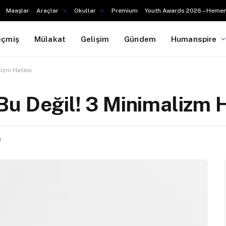
Maaşlar
Araçlar
Okullar
Premium
Youth Awards 2026 – Hemen
eçmiş
Mülakat
Gelişim
Gündem
Humanspire
lizm Hatası
u Değil! 3 Minimalizm 
i