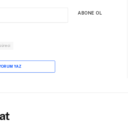
ABONE OL
süreci
 YORUM YAZ
at