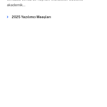
akademik…
2025 Yazılımcı Maaşları
Dikkat Sürenizin Azaldığını Gösteren 3 Önemli
İşaret
Başarılı Bir Online Mülakat İçin 8 Mülakat
Sorusu ve Cevapları
En İyi Not Alma Uygulamaları
Karşılıksız Burs Veren Kurumlar
MBTI Kişilik Tipinize Göre Hangi Meslek
Gruplarını Tercih Etmelisiniz?
BIZI TAKIP EDIN