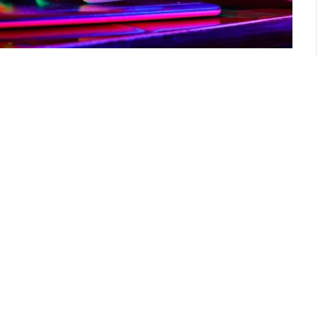
sının yeni yolu. Kimileri koca bir balon olarak
görüyor. Nedir bu NFT? Sanata etkisi nedir?
bu kripto gerçekten de değiştirilemez. Elimizde 50
10 şeklinde bozdurmamız bile mümkün değil. NFT
 ve satışa koyduk. Birisi bizden bu eseri satın alırsa
jital tapu ile bu eserimizin tüm haklarını (sanatçı
 vermiş oluyoruz. Bu da eski usul müzayede
ser hep bizde kalacak diye bir kaide yok biz de bir
liriz.