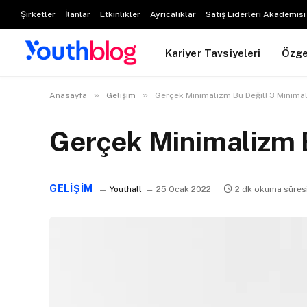
Şirketler
İlanlar
Etkinlikler
Ayrıcalıklar
Satış Liderleri Akademisi
Kariyer Tavsiyeleri
Özg
»
»
Anasayfa
Gelişim
Gerçek Minimalizm Bu Değil! 3 Minima
Gerçek Minimalizm B
GELIŞIM
Youthall
25 Ocak 2022
2 dk okuma süres