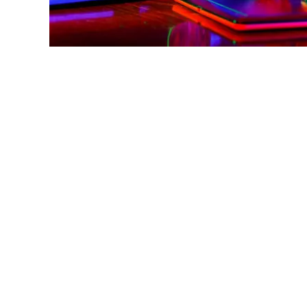
NFT
(Non-Fungible Token) günümüz sanat dünya
görürken kimileri de geleceğin sanatı olarak 
Beraber bakalım.
NFT yani değiştirilemez jeton olarak bilinen 
liramız olduğunu düşünelim bu parayı 20-20-
işte böyle bir yapı. Diyelim ki, bir eserimiz var
NFT içerisindeki kripto sözleşmeler bir nevi di
haklarını koruyarak) bizden eseri alan kişiye
mantığını bir anda çöpe atıyor. Aldığımız bu e
noktada bu eseri satışa koyup paramıza bakabi