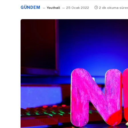
GÜNDEM
Youthall
25 Ocak 2022
2 dk okuma süres