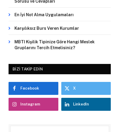
Sorusu ve Cevapları
En İyi Not Alma Uygulamaları
Karşılıksız Burs Veren Kurumlar
MBTI Kişilik Tipinize Göre Hangi Meslek
Gruplarını Tercih Etmelisiniz?
BIZI TAKIP EDIN
Facebook
X
Instagram
LinkedIn