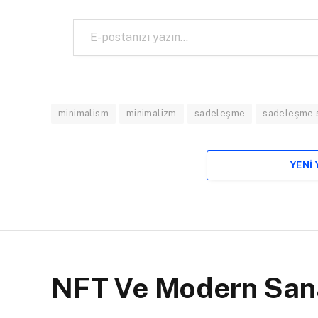
E-postanızı yazın…
minimalism
minimalizm
sadeleşme
sadeleşme 
YENI
NFT Ve Modern San