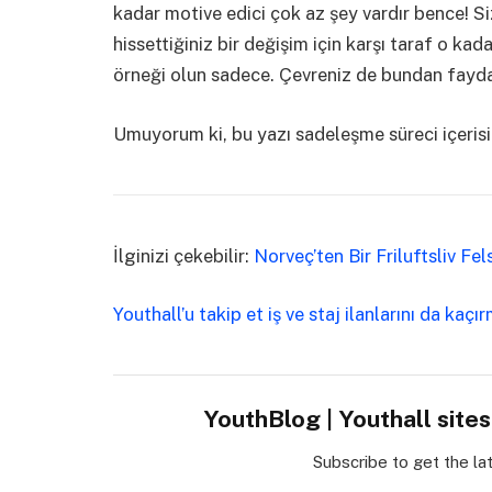
kadar motive edici çok az şey vardır bence! Siz
hissettiğiniz bir değişim için karşı taraf o k
örneği olun sadece. Çevreniz de bundan fayda
Umuyorum ki, bu yazı sadeleşme süreci içeris
İlginizi çekebilir:
Norveç’ten Bir Friluftsliv Fe
Youthall’u takip et iş ve staj ilanlarını da kaçı
YouthBlog | Youthall site
Subscribe to get the la