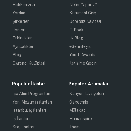
Hakkımızda
Neler Yaparız?
Yardım
Kurumsal Giriş
Şirketler
Ücretsiz Kayıt Ol
İlanlar
E-Book
Etkinlikler
İK Blog
Ayrıcalıklar
#Seninleyiz
Blog
Youth Awards
Öğrenci Kulüpleri
İletişime Geçin
Popüler İlanlar
Popüler Aramalar
İşe Alım Programları
Kariyer Tavsiyeleri
Yeni Mezun İş İlanları
Özgeçmiş
İstanbul İş İlanları
Mülakat
İş İlanları
Humanspire
Staj İlanları
İlham