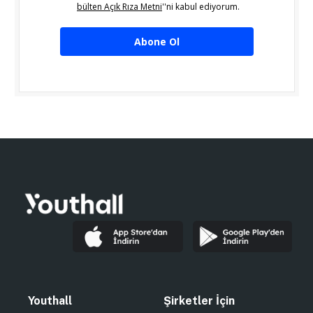
bülten Açık Rıza Metni
''ni kabul ediyorum.
Abone Ol
Youthall
Şirketler İçin