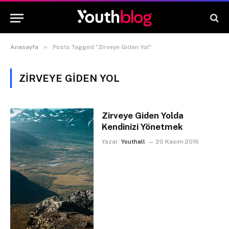
»
Anasayfa
Posts Tagged "Zirveye Giden Yol"
ZIRVEYE GIDEN YOL
Zirveye Giden Yolda
Kendinizi Yönetmek
Yazar:
Youthall
20 Kasım 2016