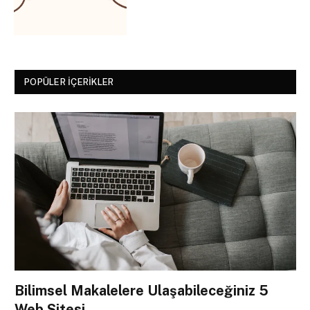
POPÜLER İÇERIKLER
Bilimsel Makalelere Ulaşabileceğiniz 5
Web Sitesi