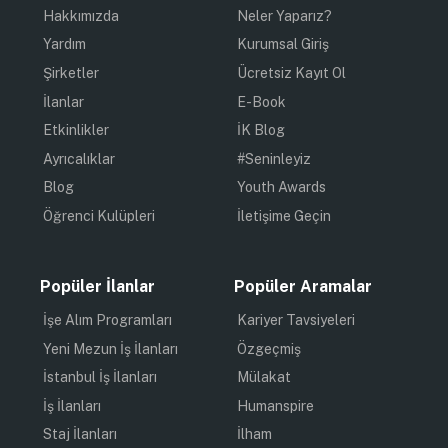
Hakkımızda
Neler Yaparız?
Yardım
Kurumsal Giriş
Şirketler
Ücretsiz Kayıt Ol
İlanlar
E-Book
Etkinlikler
İK Blog
Ayrıcalıklar
#Seninleyiz
Blog
Youth Awards
Öğrenci Kulüpleri
İletişime Geçin
Popüler İlanlar
Popüler Aramalar
İşe Alım Programları
Kariyer Tavsiyeleri
Yeni Mezun İş İlanları
Özgeçmiş
İstanbul İş İlanları
Mülakat
İş İlanları
Humanspire
Staj İlanları
İlham