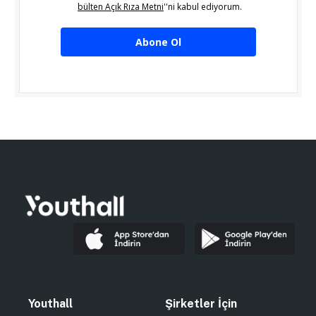
bülten Açık Rıza Metni
''ni kabul ediyorum.
Abone Ol
Youthall
Şirketler İçin