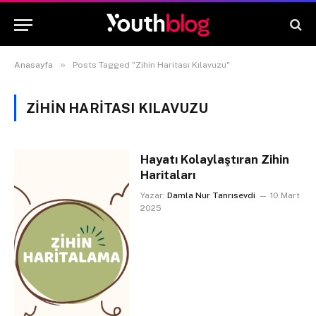
»
Anasayfa
Posts Tagged "Zihin Haritası Kılavuzu"
ZIHIN HARITASI KILAVUZU
Hayatı Kolaylaştıran Zihin
Haritaları
Yazar:
Damla Nur Tanrısevdi
10 Mart
2025